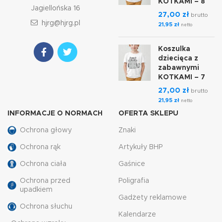
KOTKAMI – 8
Jagiellońska 16
27,00
zł
brutto
hjrg@hjrg.pl
21,95
zł
netto
Koszulka
dziecięca z
zabawnymi
KOTKAMI – 7
27,00
zł
brutto
21,95
zł
netto
INFORMACJE O NORMACH
OFERTA SKLEPU
Ochrona głowy
Znaki
Ochrona rąk
Artykuły BHP
Ochrona ciała
Gaśnice
Ochrona przed
Poligrafia
upadkiem
Gadżety reklamowe
Ochrona słuchu
Kalendarze