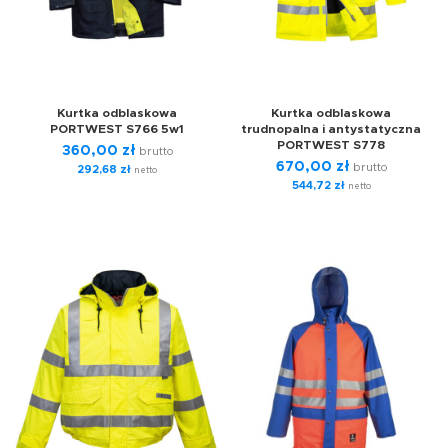
Kurtka odblaskowa
Kurtka odblaskowa
PORTWEST S766 5w1
trudnopalna i antystatyczna
PORTWEST S778
360,00
zł
brutto
670,00
zł
brutto
292,68
zł
netto
544,72
zł
netto