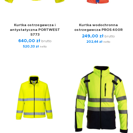
Kurtka ostrzegawcza i
Kurtka wodochronna
antystatyczna PORTWEST
ostrzegawcza PROS 400R
S773
249,00
zł
brutto
640,00
zł
brutto
202,44
zł
netto
520,33
zł
netto