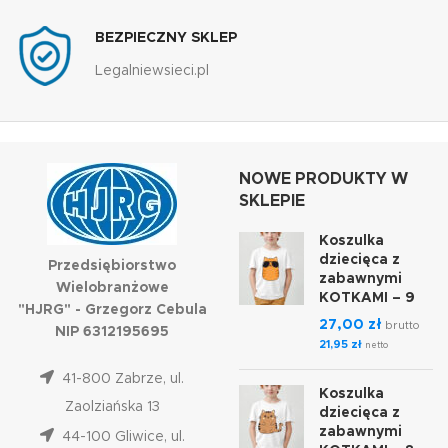
BEZPIECZNY SKLEP
Legalniewsieci.pl
NOWE PRODUKTY W
SKLEPIE
Koszulka
dziecięca z
Przedsiębiorstwo
zabawnymi
Wielobranżowe
KOTKAMI – 9
"HJRG" - Grzegorz Cebula
27,00
zł
brutto
NIP 6312195695
21,95
zł
netto
41-800 Zabrze, ul.
Koszulka
Zaolziańska 13
dziecięca z
zabawnymi
44-100 Gliwice, ul.