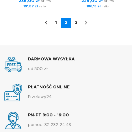
236,00
zł
229,00
zł
brutto
brutto
191,87
zł
186,18
zł
netto
netto
1
2
3
DARMOWA WYSYŁKA
od 500 zł
PŁATNOŚĆ ONLINE
Przelewy24
PN-PT 8:00 - 16:00
pomoc 32 232 24 43