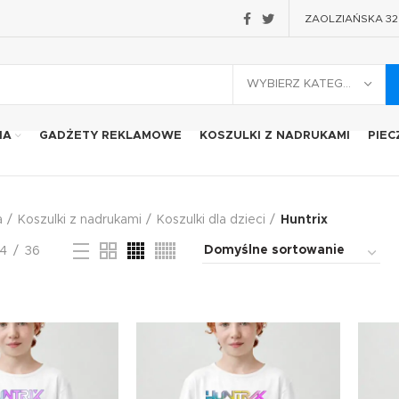
ZAOLZIAŃSKA 32 2
WYBIERZ KATEGORIĘ
IA
GADŻETY REKLAMOWE
KOSZULKI Z NADRUKAMI
PIEC
a
Koszulki z nadrukami
Koszulki dla dzieci
Huntrix
4
36