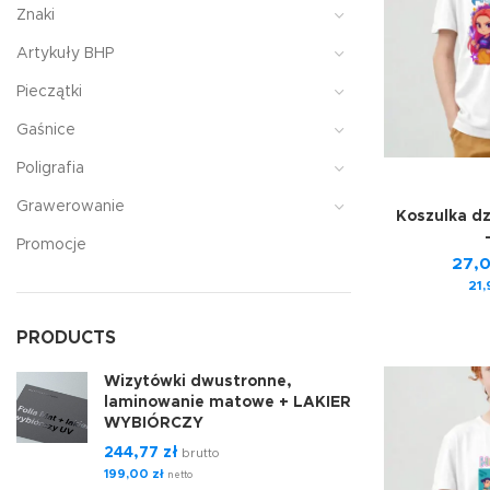
Znaki
Artykuły BHP
Pieczątki
Gaśnice
Poligrafia
Grawerowanie
Koszulka d
Promocje
27,
21
PRODUCTS
Wizytówki dwustronne,
laminowanie matowe + LAKIER
WYBIÓRCZY
244,77
zł
brutto
199,00
zł
netto