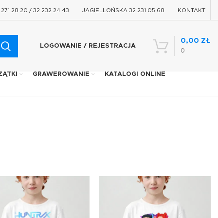
71 28 20 / 32 232 24 43
JAGIELLOŃSKA 32 231 05 68
KONTAKT
0,00
ZŁ
LOGOWANIE / REJESTRACJA
0
ZĄTKI
GRAWEROWANIE
KATALOGI ONLINE