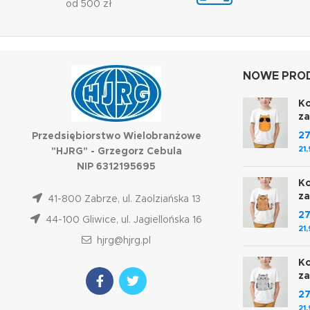
od 500 zł
NOWE PROD
Ko
z
2
Przedsiębiorstwo Wielobranżowe
21
"HJRG" - Grzegorz Cebula
NIP 6312195695
Ko
z
41-800 Zabrze, ul. Zaolziańska 13
2
44-100 Gliwice, ul. Jagiellońska 16
21
hjrg@hjrg.pl
Ko
z
2
21