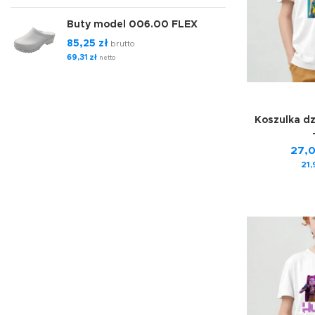
Buty model 006.00 FLEX
85,25
zł
brutto
69,31
zł
netto
Koszulka d
27,
21