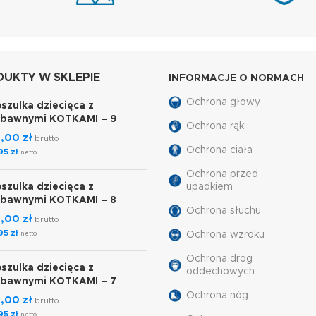
UKTY W SKLEPIE
INFORMACJE O NORMACH
Ochrona głowy
szulka dziecięca z
abawnymi KOTKAMI – 9
Ochrona rąk
7,00
zł
brutto
Ochrona ciała
,95
zł
netto
Ochrona przed
szulka dziecięca z
upadkiem
abawnymi KOTKAMI – 8
Ochrona słuchu
7,00
zł
brutto
,95
zł
Ochrona wzroku
netto
Ochrona drog
szulka dziecięca z
oddechowych
abawnymi KOTKAMI – 7
Ochrona nóg
7,00
zł
brutto
,95
zł
netto