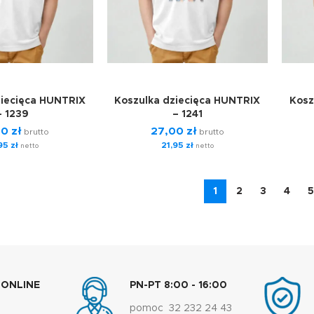
ziecięca HUNTRIX
Koszulka dziecięca HUNTRIX
Kosz
– 1239
– 1241
00
zł
27,00
zł
brutto
brutto
,95
zł
21,95
zł
netto
netto
1
2
3
4
5
 ONLINE
PN-PT 8:00 - 16:00
pomoc 32 232 24 43