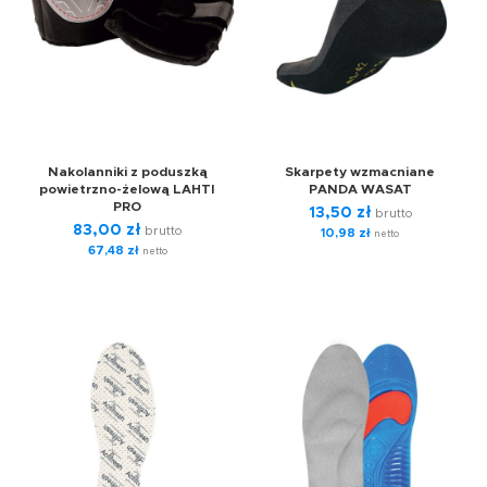
Nakolanniki z poduszką
Skarpety wzmacniane
powietrzno-żelową LAHTI
PANDA WASAT
PRO
13,50
zł
brutto
83,00
zł
brutto
10,98
zł
netto
67,48
zł
netto