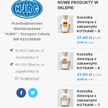
NOWE PRODUKTY W
SKLEPIE
Koszulka
dziecięca z
Przedsiębiorstwo
zabawnymi
Wielobranżowe
KOTKAMI – 9
"HJRG" - Grzegorz Cebula
27,00
zł
brutto
NIP 6312195695
21,95
zł
netto
41-800 Zabrze, ul.
Koszulka
Zaolziańska 13
dziecięca z
zabawnymi
44-100 Gliwice, ul.
KOTKAMI – 8
Jagiellońska 16
27,00
zł
brutto
hjrg@hjrg.pl
21,95
zł
netto
Koszulka
dziecięca z
zabawnymi
KOTKAMI – 7