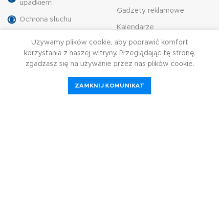
upadkiem
Gadżety reklamowe
Ochrona słuchu
Kalendarze
Ochrona wzroku
Używamy plików cookie, aby poprawić komfort
Grawerowanie
Ochrona drog
korzystania z naszej witryny. Przeglądając tę ​​stronę,
Pieczątki
oddechowych
zgadzasz się na używanie przez nas plików cookie.
Trofea, puchary i medale
Ochrona nóg
ZAMKNIJ KOMUNIKAT
Ochrona
przeciwpożarowa
STREFA KLIENTA
Moje konto
Dostawa i zwroty
Polityka prywatności
Regulamin sklepu
Kontakt