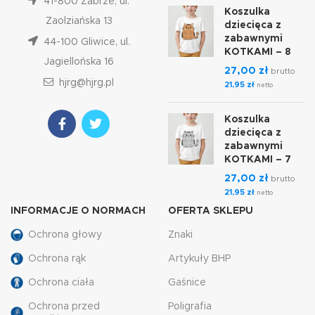
41-800 Zabrze, ul.
Koszulka
Zaolziańska 13
dziecięca z
zabawnymi
44-100 Gliwice, ul.
KOTKAMI – 8
Jagiellońska 16
27,00
zł
brutto
hjrg@hjrg.pl
21,95
zł
netto
Koszulka
dziecięca z
zabawnymi
KOTKAMI – 7
27,00
zł
brutto
21,95
zł
netto
INFORMACJE O NORMACH
OFERTA SKLEPU
Ochrona głowy
Znaki
Ochrona rąk
Artykuły BHP
Ochrona ciała
Gaśnice
Ochrona przed
Poligrafia