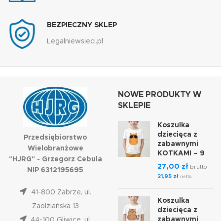
BEZPIECZNY SKLEP
Legalniewsieci.pl
NOWE PRODUKTY W
SKLEPIE
Koszulka
dziecięca z
Przedsiębiorstwo
zabawnymi
Wielobranżowe
KOTKAMI – 9
"HJRG" - Grzegorz Cebula
27,00
zł
brutto
NIP 6312195695
21,95
zł
netto
41-800 Zabrze, ul.
Koszulka
Zaolziańska 13
dziecięca z
zabawnymi
44-100 Gliwice, ul.