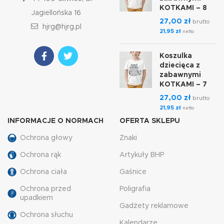
KOTKAMI – 8
Jagiellońska 16
27,00
zł
brutto
hjrg@hjrg.pl
21,95
zł
netto
Koszulka
dziecięca z
zabawnymi
KOTKAMI – 7
27,00
zł
brutto
21,95
zł
netto
INFORMACJE O NORMACH
OFERTA SKLEPU
Ochrona głowy
Znaki
Ochrona rąk
Artykuły BHP
Ochrona ciała
Gaśnice
Ochrona przed
Poligrafia
upadkiem
Gadżety reklamowe
Ochrona słuchu
Kalendarze