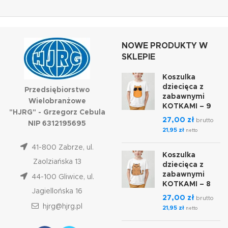
NOWE PRODUKTY W
SKLEPIE
Koszulka
dziecięca z
Przedsiębiorstwo
zabawnymi
Wielobranżowe
KOTKAMI – 9
"HJRG" - Grzegorz Cebula
27,00
zł
brutto
NIP 6312195695
21,95
zł
netto
41-800 Zabrze, ul.
Koszulka
Zaolziańska 13
dziecięca z
zabawnymi
44-100 Gliwice, ul.
KOTKAMI – 8
Jagiellońska 16
27,00
zł
brutto
hjrg@hjrg.pl
21,95
zł
netto