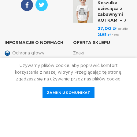
Koszulka
dziecięca z
zabawnymi
KOTKAMI – 7
27,00
zł
brutto
21,95
zł
netto
INFORMACJE O NORMACH
OFERTA SKLEPU
Ochrona głowy
Znaki
Ochrona rąk
Artykuły BHP
Używamy plików cookie, aby poprawić komfort
korzystania z naszej witryny. Przeglądając tę ​​stronę,
Ochrona ciała
Gaśnice
zgadzasz się na używanie przez nas plików cookie.
Ochrona przed
Poligrafia
upadkiem
ZAMKNIJ KOMUNIKAT
Gadżety reklamowe
Ochrona słuchu
Kalendarze
Ochrona wzroku
Grawerowanie
Ochrona drog
Pieczątki
oddechowych
Trofea, puchary i medale