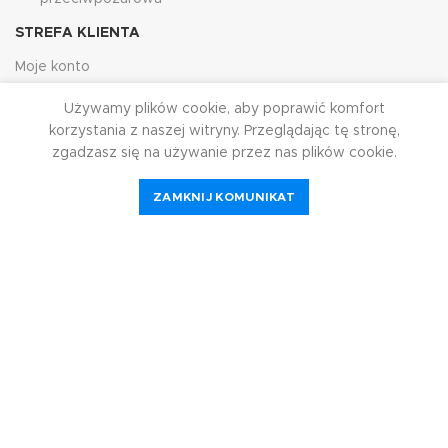
STREFA KLIENTA
Moje konto
Dostawa i zwroty
Używamy plików cookie, aby poprawić komfort
korzystania z naszej witryny. Przeglądając tę ​​stronę,
Polityka prywatności
zgadzasz się na używanie przez nas plików cookie.
Regulamin sklepu
ZAMKNIJ KOMUNIKAT
Kontakt
Sklep internetowy
HJRG
2023