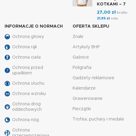
KOTKAMI – 7
27,00
zł
brutto
21,95
zł
netto
INFORMACJE O NORMACH
OFERTA SKLEPU
Ochrona głowy
Znaki
Ochrona rąk
Artykuły BHP
Ochrona ciała
Gaśnice
Ochrona przed
Poligrafia
upadkiem
Gadżety reklamowe
Ochrona słuchu
Kalendarze
Ochrona wzroku
Grawerowanie
Ochrona drog
Pieczątki
oddechowych
Trofea, puchary i medale
Ochrona nóg
Ochrona
przeciwpożarowa