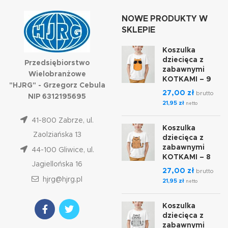
NOWE PRODUKTY W
SKLEPIE
Koszulka
dziecięca z
Przedsiębiorstwo
zabawnymi
Wielobranżowe
KOTKAMI – 9
"HJRG" - Grzegorz Cebula
27,00
zł
brutto
NIP 6312195695
21,95
zł
netto
41-800 Zabrze, ul.
Koszulka
Zaolziańska 13
dziecięca z
zabawnymi
44-100 Gliwice, ul.
KOTKAMI – 8
Jagiellońska 16
27,00
zł
brutto
hjrg@hjrg.pl
21,95
zł
netto
Koszulka
dziecięca z
zabawnymi