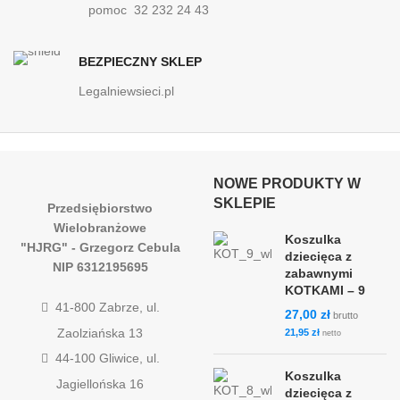
pomoc 32 232 24 43
BEZPIECZNY SKLEP
Legalniewsieci.pl
NOWE PRODUKTY W
SKLEPIE
Przedsiębiorstwo
Wielobranżowe
Koszulka
"HJRG" - Grzegorz Cebula
dziecięca z
NIP 6312195695
zabawnymi
KOTKAMI – 9
41-800 Zabrze, ul.
27,00
zł
brutto
Zaolziańska 13
21,95
zł
netto
44-100 Gliwice, ul.
Koszulka
Jagiellońska 16
dziecięca z