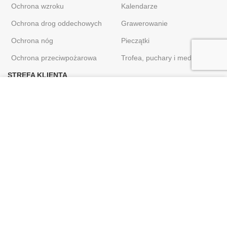
Ochrona wzroku
Kalendarze
Ochrona drog oddechowych
Grawerowanie
Ochrona nóg
Pieczątki
Ochrona przeciwpożarowa
Trofea, puchary i medale
STREFA KLIENTA
Używamy plików cookie, aby poprawić komfort korzystania z
Moje konto
naszej witryny. Przeglądając tę ​​stronę, zgadzasz się na
Dostawa i zwroty
używanie przez nas plików cookie.
Polityka prywatności
ZAMKNIJ KOMUNIKAT
Regulamin sklepu
Kontakt
Sklep internetowy