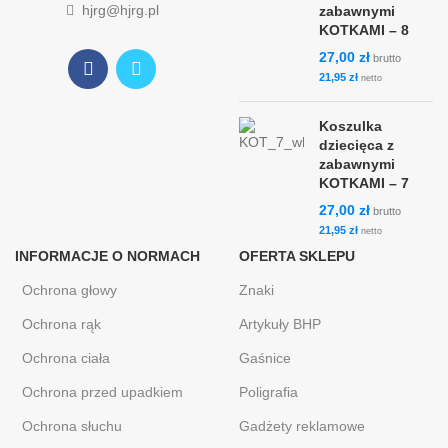
hjrg@hjrg.pl
zabawnymi
KOTKAMI – 8
27,00
zł
brutto
21,95
zł
netto
Koszulka
dziecięca z
zabawnymi
KOTKAMI – 7
27,00
zł
brutto
21,95
zł
netto
INFORMACJE O NORMACH
OFERTA SKLEPU
Ochrona głowy
Znaki
Ochrona rąk
Artykuły BHP
Ochrona ciała
Gaśnice
Ochrona przed upadkiem
Poligrafia
Ochrona słuchu
Gadżety reklamowe