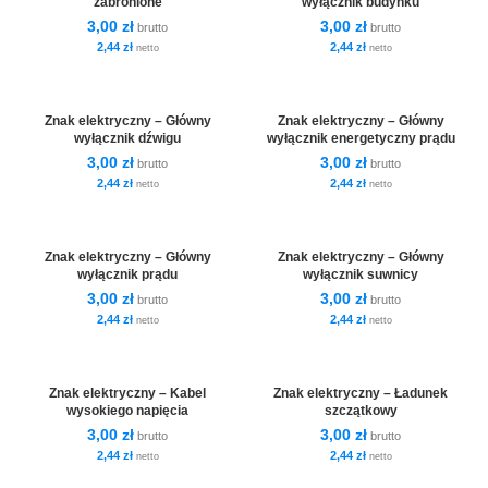
zabronione
wyłącznik budynku
3,00
zł
3,00
zł
brutto
brutto
2,44
zł
2,44
zł
netto
netto
Znak elektryczny – Główny
Znak elektryczny – Główny
wyłącznik dźwigu
wyłącznik energetyczny prądu
3,00
zł
3,00
zł
brutto
brutto
2,44
zł
2,44
zł
netto
netto
Znak elektryczny – Główny
Znak elektryczny – Główny
wyłącznik prądu
wyłącznik suwnicy
3,00
zł
3,00
zł
brutto
brutto
2,44
zł
2,44
zł
netto
netto
Znak elektryczny – Kabel
Znak elektryczny – Ładunek
wysokiego napięcia
szczątkowy
3,00
zł
3,00
zł
brutto
brutto
2,44
zł
2,44
zł
netto
netto