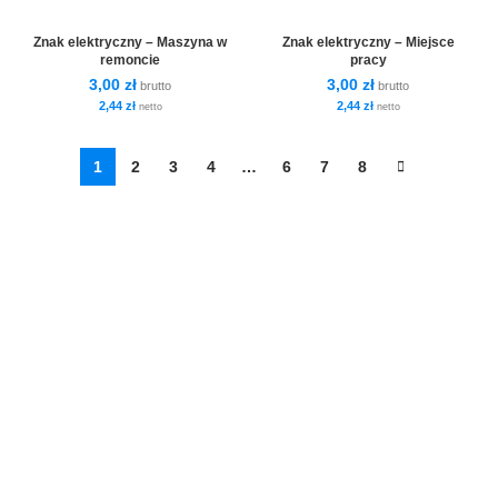
Znak elektryczny – Maszyna w
Znak elektryczny – Miejsce
remoncie
pracy
3,00
zł
3,00
zł
brutto
brutto
2,44
zł
2,44
zł
netto
netto
1
2
3
4
…
6
7
8