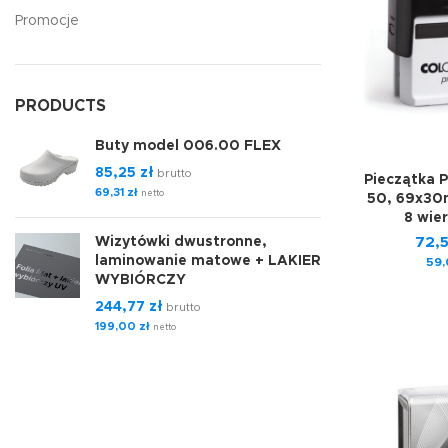
Promocje
PRODUCTS
Buty model 006.00 FLEX
85,25
zł
brutto
Pieczątka 
69,31
zł
netto
50, 69x30
8 wier
Wizytówki dwustronne,
72,
laminowanie matowe + LAKIER
59
WYBIÓRCZY
244,77
zł
brutto
199,00
zł
netto