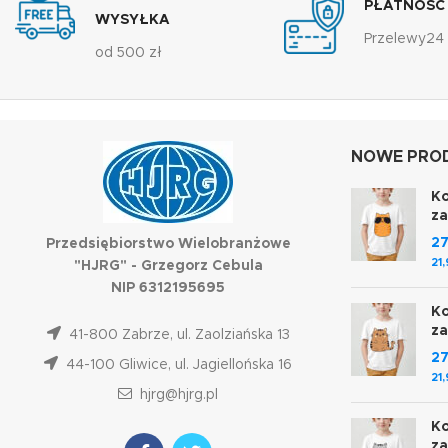
PŁATNOŚĆ
WYSYŁKA
Przelewy24
od 500 zł
NOWE PROD
Ko
z
2
Przedsiębiorstwo Wielobranżowe
21
"HJRG" - Grzegorz Cebula
NIP 6312195695
Ko
z
41-800 Zabrze, ul. Zaolziańska 13
2
44-100 Gliwice, ul. Jagiellońska 16
21
hjrg@hjrg.pl
Ko
z