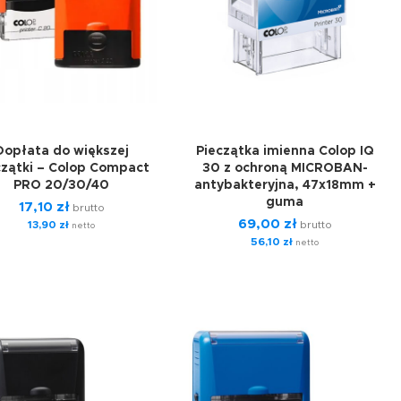
Dopłata do większej
Pieczątka imienna Colop IQ
czątki – Colop Compact
30 z ochroną MICROBAN-
PRO 20/30/40
antybakteryjna, 47x18mm +
guma
17,10
zł
brutto
69,00
zł
13,90
zł
brutto
netto
56,10
zł
netto