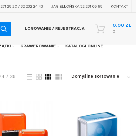
71 28 20 / 32 232 24 43
JAGIELLOŃSKA 32 231 05 68
KONTAKT
0,00
ZŁ
LOGOWANIE / REJESTRACJA
0
ZĄTKI
GRAWEROWANIE
KATALOGI ONLINE
24
36