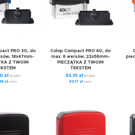
pact PRO 30, do
Colop Compact PRO 40, do
rsów, 18x47mm-
max. 6 wersów, 22x56mm-
pie
TKA Z TWOIM
PIECZĄTKA Z TWOIM
EKSTEM
TEKSTEM
10
zł
53,10
zł
brutto
brutto
,85
zł
43,17
zł
netto
netto