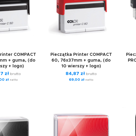
Printer COMPACT
Pieczątka Printer COMPACT
Piec
mm + guma, (do
60, 76x37mm + guma, (do
PRO
szy + logo)
10 wierszy + logo)
57
zł
84,87
zł
brutto
brutto
,00
zł
69,00
zł
netto
netto