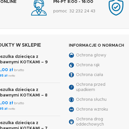
 ONLINE
PN-PT 8:00 - 16:00
pomoc 32 232 24 43
UKTY W SKLEPIE
INFORMACJE O NORMACH
Ochrona głowy
szulka dziecięca z
abawnymi KOTKAMI – 9
Ochrona rąk
7,00
zł
brutto
Ochrona ciała
,95
zł
netto
Ochrona przed
szulka dziecięca z
upadkiem
abawnymi KOTKAMI – 8
Ochrona słuchu
7,00
zł
brutto
,95
zł
Ochrona wzroku
netto
Ochrona drog
szulka dziecięca z
oddechowych
abawnymi KOTKAMI – 7