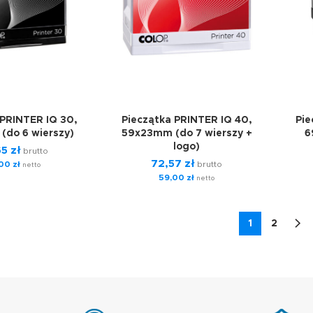
 PRINTER IQ 30,
Pieczątka PRINTER IQ 40,
Pie
(do 6 wierszy)
59x23mm (do 7 wierszy +
6
logo)
65
zł
brutto
72,57
zł
,00
zł
brutto
netto
59,00
zł
netto
1
2