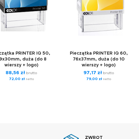
czątka PRINTER IQ 50,
Pieczątka PRINTER IQ 60,
9x30mm, duża (do 8
76x37mm, duża (do 10
wierszy + logo)
wierszy + logo)
88,56
zł
97,17
zł
brutto
brutto
72,00
zł
79,00
zł
netto
netto
ZWROT