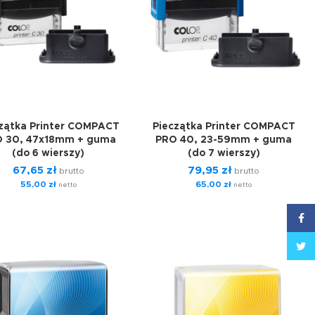
zątka Printer COMPACT
Pieczątka Printer COMPACT
 30, 47x18mm + guma
PRO 40, 23-59mm + guma
(do 6 wierszy)
(do 7 wierszy)
67,65
zł
79,95
zł
brutto
brutto
55,00
zł
65,00
zł
netto
netto
Face
Twitt