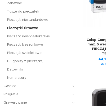
Zabawne
Tusze do pieczątek
Pieczątki niestandardowe
Pieczątki firmowe
Pieczątki imienne/lekarskie
Colop Com
max. 5 we
Pieczątki kieszonkowe
PIECZĄ
Pieczątki szkieletowe
T
44,
Długopisy z pieczątką
35
Datowniki
Numeratory
Gaśnice
Poligrafia
Grawerowanie