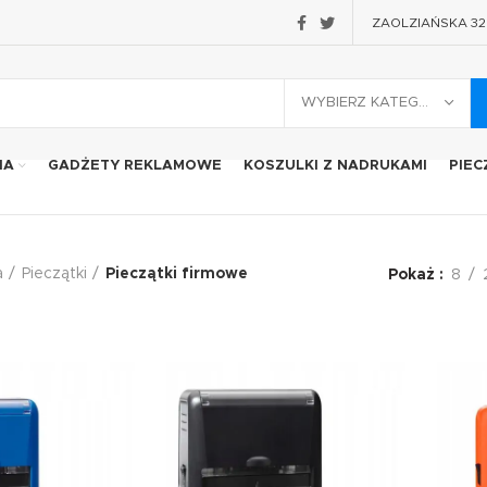
ZAOLZIAŃSKA 32 2
WYBIERZ KATEGORIĘ
IA
GADŻETY REKLAMOWE
KOSZULKI Z NADRUKAMI
PIEC
a
Pieczątki
Pieczątki firmowe
Pokaż
8