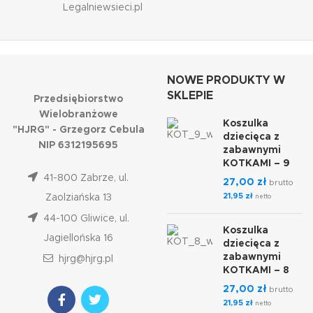
Legalniewsieci.pl
NOWE PRODUKTY W
SKLEPIE
Przedsiębiorstwo
Wielobranżowe
Koszulka
"HJRG" - Grzegorz Cebula
dziecięca z
NIP 6312195695
zabawnymi
KOTKAMI – 9
41-800 Zabrze, ul.
27,00
zł
brutto
21,95
zł
Zaolziańska 13
netto
44-100 Gliwice, ul.
Koszulka
Jagiellońska 16
dziecięca z
zabawnymi
hjrg@hjrg.pl
KOTKAMI – 8
27,00
zł
brutto
21,95
zł
netto