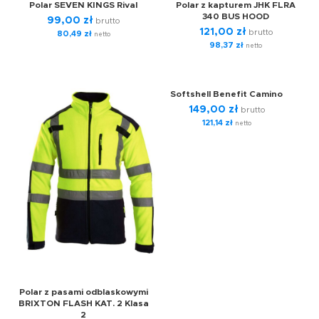
Polar SEVEN KINGS Rival
Polar z kapturem JHK FLRA
340 BUS HOOD
99,00
zł
brutto
121,00
zł
brutto
80,49
zł
netto
98,37
zł
netto
Softshell Benefit Camino
149,00
zł
brutto
121,14
zł
netto
Polar z pasami odblaskowymi
BRIXTON FLASH KAT. 2 Klasa
2