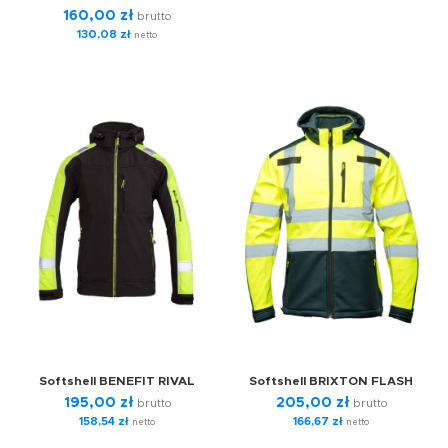
160,00
zł
brutto
130,08
zł
netto
Softshell BENEFIT RIVAL
Softshell BRIXTON FLASH
195,00
zł
205,00
zł
brutto
brutto
158,54
zł
166,67
zł
netto
netto