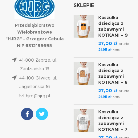
SKLEPIE
Koszulka
dziecięca z
Przedsiębiorstwo
zabawnymi
Wielobranżowe
KOTKAMI – 9
"HJRG" - Grzegorz Cebula
27,00
zł
brutto
NIP 6312195695
21,95
zł
netto
41-800 Zabrze, ul.
Koszulka
Zaolziańska 13
dziecięca z
zabawnymi
44-100 Gliwice, ul.
KOTKAMI – 8
Jagiellońska 16
27,00
zł
brutto
hjrg@hjrg.pl
21,95
zł
netto
Koszulka
dziecięca z
zabawnymi
KOTKAMI – 7
27,00
zł