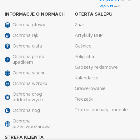
brutto
21,95
zł
netto
INFORMACJE O NORMACH
OFERTA SKLEPU
Ochrona głowy
Znaki
Ochrona rąk
Artykuły BHP
Ochrona ciała
Gaśnice
Ochrona przed
Poligrafia
upadkiem
Gadżety reklamowe
Ochrona słuchu
Kalendarze
Ochrona wzroku
Grawerowanie
Ochrona drog
Pieczątki
oddechowych
Trofea, puchary i medale
Ochrona nóg
Ochrona
przeciwpożarowa
STREFA KLIENTA