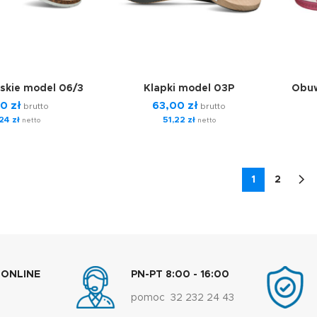
skie model 06/3
Klapki model 03P
Obuw
00
zł
63,00
zł
brutto
brutto
,24
zł
51,22
zł
netto
netto
1
2
 ONLINE
PN-PT 8:00 - 16:00
pomoc 32 232 24 43