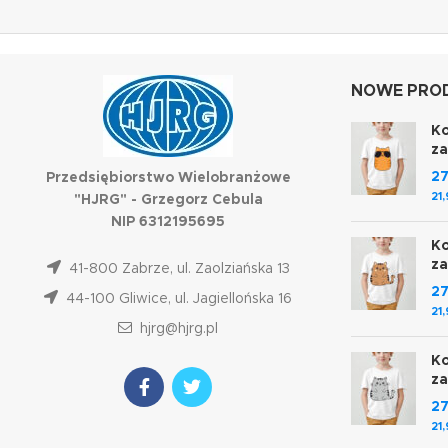
NOWE PROD
Ko
z
2
Przedsiębiorstwo Wielobranżowe
21
"HJRG" - Grzegorz Cebula
NIP 6312195695
Ko
z
41-800 Zabrze, ul. Zaolziańska 13
2
44-100 Gliwice, ul. Jagiellońska 16
21
hjrg@hjrg.pl
Ko
z
2
21