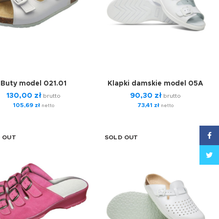
Buty model 021.01
Klapki damskie model 05A
130,00
zł
90,30
zł
brutto
brutto
105,69
zł
73,41
zł
netto
netto
Face
 OUT
SOLD OUT
Twitt