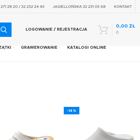
71 28 20 / 32 232 24 43
JAGIELLOŃSKA 32 231 05 68
KONTAKT
0,00
ZŁ
LOGOWANIE / REJESTRACJA
0
ZĄTKI
GRAWEROWANIE
KATALOGI ONLINE
-14%