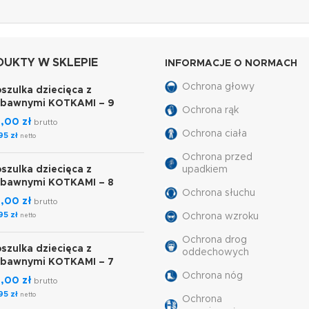
UKTY W SKLEPIE
INFORMACJE O NORMACH
Ochrona głowy
szulka dziecięca z
abawnymi KOTKAMI – 9
Ochrona rąk
7,00
zł
brutto
Ochrona ciała
,95
zł
netto
Ochrona przed
szulka dziecięca z
upadkiem
abawnymi KOTKAMI – 8
Ochrona słuchu
7,00
zł
brutto
,95
zł
Ochrona wzroku
netto
Ochrona drog
szulka dziecięca z
oddechowych
abawnymi KOTKAMI – 7
Ochrona nóg
7,00
zł
brutto
,95
zł
netto
Ochrona