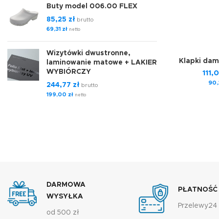
Buty model 006.00 FLEX
85,25
zł
brutto
69,31
zł
netto
Wizytówki dwustronne,
Klapki dam
laminowanie matowe + LAKIER
WYBIÓRCZY
111,
90
244,77
zł
brutto
199,00
zł
netto
DARMOWA
PŁATNOŚĆ
WYSYŁKA
Przelewy24
od 500 zł