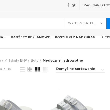
ZAOLZIAŃSKA 32 2
WYBIERZ KATEGORIĘ
IA
GADŻETY REKLAMOWE
KOSZULKI Z NADRUKAMI
PIEC
a
Artykuły BHP
Buty
Medyczne i zdrowotne
4
36