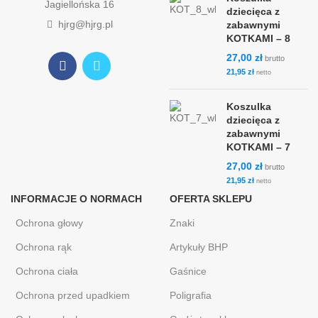
Jagiellońska 16
dziecięca z
hjrg@hjrg.pl
zabawnymi
KOTKAMI – 8
27,00
zł
brutto
21,95
zł
netto
Koszulka
dziecięca z
zabawnymi
KOTKAMI – 7
27,00
zł
brutto
21,95
zł
netto
INFORMACJE O NORMACH
OFERTA SKLEPU
Ochrona głowy
Znaki
Ochrona rąk
Artykuły BHP
Ochrona ciała
Gaśnice
Ochrona przed upadkiem
Poligrafia