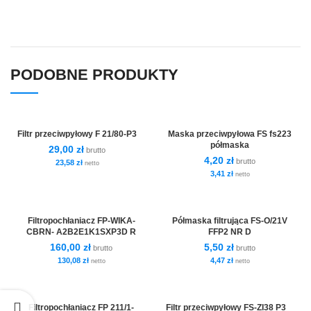
PODOBNE PRODUKTY
Filtr przeciwpyłowy F 21/80-P3
Maska przeciwpyłowa FS fs223
półmaska
29,00
zł
brutto
4,20
zł
brutto
23,58
zł
netto
3,41
zł
netto
Filtropochłaniacz FP-WIKA-
Półmaska filtrująca FS-O/21V
CBRN- A2B2E1K1SXP3D R
FFP2 NR D
160,00
zł
5,50
zł
brutto
brutto
130,08
zł
4,47
zł
netto
netto
Filtropochłaniacz FP 211/1-
Filtr przeciwpyłowy FS-ZI38 P3