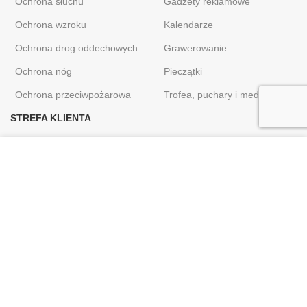
Ochrona słuchu
Gadżety reklamowe
Ochrona wzroku
Kalendarze
Ochrona drog oddechowych
Grawerowanie
Ochrona nóg
Pieczątki
Ochrona przeciwpożarowa
Trofea, puchary i medale
STREFA KLIENTA
Moje konto
Używamy plików cookie, aby poprawić komfort korzystania z
Dostawa i zwroty
naszej witryny. Przeglądając tę ​​stronę, zgadzasz się na
używanie przez nas plików cookie.
Polityka prywatności
Regulamin sklepu
ZAMKNIJ KOMUNIKAT
Kontakt
Sklep internetowy