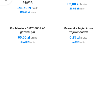
P3/W-R
32,00
zł
brutto
141,50
zł
brutto
26,02
zł
netto
115,04
zł
netto
Pochłaniacz 3M™ 6051 A1
Maseczka higieniczna
gazów i par
trójwarstwowa
60,00
zł
0,25
zł
brutto
brutto
48,78
zł
0,20
zł
netto
netto