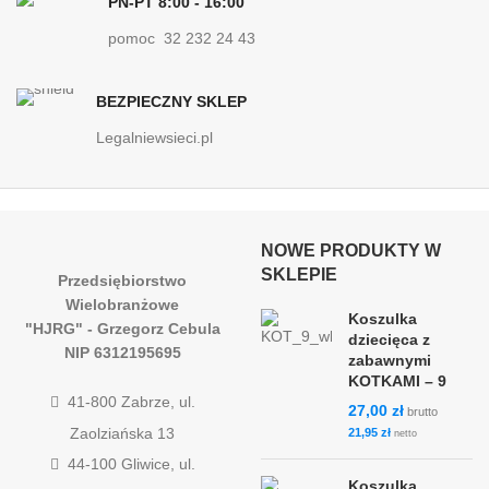
PN-PT 8:00 - 16:00
pomoc 32 232 24 43
BEZPIECZNY SKLEP
Legalniewsieci.pl
NOWE PRODUKTY W
SKLEPIE
Przedsiębiorstwo
Wielobranżowe
Koszulka
"HJRG" - Grzegorz Cebula
dziecięca z
NIP 6312195695
zabawnymi
KOTKAMI – 9
41-800 Zabrze, ul.
27,00
zł
brutto
Zaolziańska 13
21,95
zł
netto
44-100 Gliwice, ul.
Koszulka