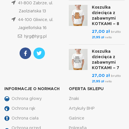
41-800 Zabrze, ul.
Koszulka
Zaolziańska 13
dziecięca z
zabawnymi
44-100 Gliwice, ul.
KOTKAMI – 8
Jagiellońska 16
27,00
zł
brutto
hjrg@hjrg.pl
21,95
zł
netto
Koszulka
dziecięca z
zabawnymi
KOTKAMI – 7
27,00
zł
brutto
21,95
zł
netto
INFORMACJE O NORMACH
OFERTA SKLEPU
Ochrona głowy
Znaki
Ochrona rąk
Artykuły BHP
Ochrona ciała
Gaśnice
Ochrona przed
Poligrafia