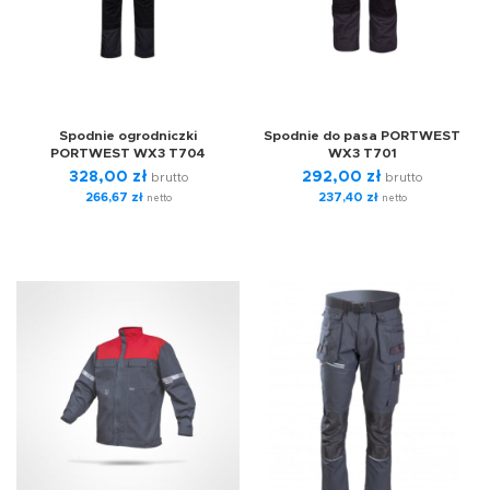
Spodnie ogrodniczki
Spodnie do pasa PORTWEST
PORTWEST WX3 T704
WX3 T701
328,00
zł
292,00
zł
brutto
brutto
266,67
zł
237,40
zł
netto
netto