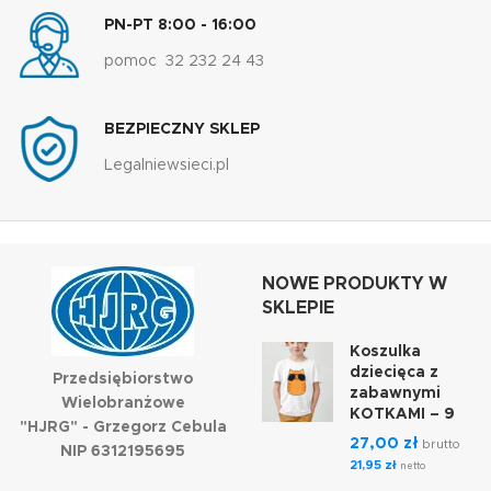
PN-PT 8:00 - 16:00
pomoc 32 232 24 43
BEZPIECZNY SKLEP
Legalniewsieci.pl
NOWE PRODUKTY W
SKLEPIE
Koszulka
dziecięca z
Przedsiębiorstwo
zabawnymi
Wielobranżowe
KOTKAMI – 9
"HJRG" - Grzegorz Cebula
27,00
zł
brutto
NIP 6312195695
21,95
zł
netto