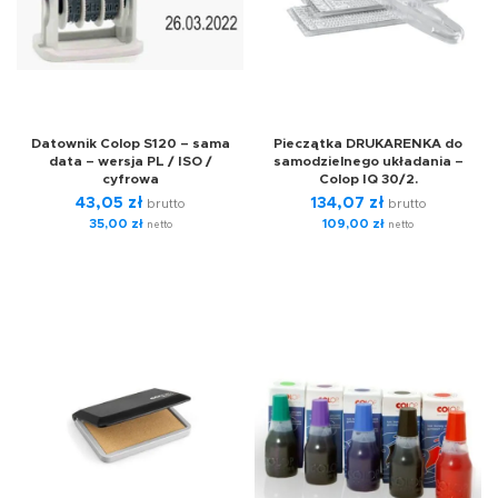
Datownik Colop S120 – sama
Pieczątka DRUKARENKA do
data – wersja PL / ISO /
samodzielnego układania –
cyfrowa
Colop IQ 30/2.
43,05
zł
134,07
zł
brutto
brutto
35,00
zł
109,00
zł
netto
netto