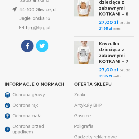
Zaolziańska 13
dziecięca z
zabawnymi
44-100 Gliwice, ul.
KOTKAMI – 8
Jagiellońska 16
27,00
zł
brutto
hjrg@hjrg.pl
21,95
zł
netto
Koszulka
dziecięca z
zabawnymi
KOTKAMI – 7
27,00
zł
brutto
21,95
zł
netto
INFORMACJE O NORMACH
OFERTA SKLEPU
Ochrona głowy
Znaki
Ochrona rąk
Artykuły BHP
Ochrona ciała
Gaśnice
Ochrona przed
Poligrafia
upadkiem
Gadżety reklamowe