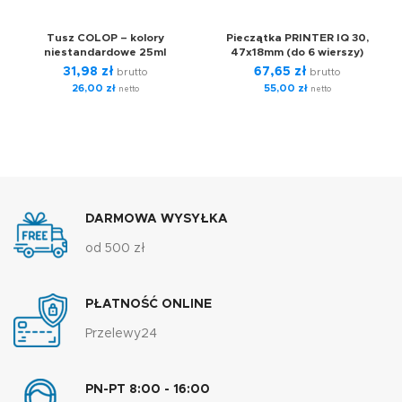
Tusz COLOP – kolory
Pieczątka PRINTER IQ 30,
niestandardowe 25ml
47x18mm (do 6 wierszy)
31,98
zł
67,65
zł
brutto
brutto
26,00
zł
55,00
zł
netto
netto
DARMOWA WYSYŁKA
od 500 zł
PŁATNOŚĆ ONLINE
Przelewy24
PN-PT 8:00 - 16:00