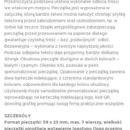
Przezroczysta podstawa ułatwia wykonanie odbicia treści
we właściwym miejscu. Pieczątka jest wyposażona w
zatyczkę, którą bardzo łatwo można nałożyć chroniąc płytkę
tekstową przed zabrudzeniami oraz uszkodzeniem, np. w
torbie lub teczce. Stopki antypoślizgowe zabezpieczają
pieczątkę przed przesuwaniem na papierze dlatego
gwarantuje czytelną treść – bez „podwójnych” odbić.
Bezawaryjna – wykonana z tworzyw najwyższej jakości.
Podczas odbijania tekstu daje przyjemny, bardzo delikatny
dźwięk. Obudowa pieczątki dostępna w dwóch kolorach –
białym i czarnym. Okienko XXL pozwala w pełni
spersonalizować pieczątkę. Opakowanie z pieczątką zawiera
dwie karteczki indeksujące, z czterema standardowymi
kolorami, odpowiednimi dla każdego koloru obudowy.
Użytkownik może samodzielnie personalizować pieczątkę
wprowadzając na karteczkę indeksującą logo, kod QR,
dowolną grafikę promując swoją firmę praktycznie wszędzie.
SZCZEGÓŁY
Format pieczątki: 59 x 23 mm, max. 7 wierszy, wielkość
pieczątki umożliwia wstawienie logotypu (logo prosimy