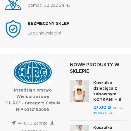
pomoc 32 232 24 43
BEZPIECZNY SKLEP
Legalniewsieci.pl
NOWE PRODUKTY W
SKLEPIE
Koszulka
dziecięca z
Przedsiębiorstwo
zabawnymi
Wielobranżowe
KOTKAMI – 9
"HJRG" - Grzegorz Cebula
27,00
zł
brutto
NIP 6312195695
21,95
zł
netto
41-800 Zabrze, ul.
Koszulka