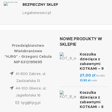
BEZPIECZNY SKLEP
Legalniewsieci.pl
NOWE PRODUKTY W
SKLEPIE
Przedsiębiorstwo
Wielobranżowe
Koszulka
"HJRG" - Grzegorz Cebula
dziecięca z
NIP 6312195695
zabawnymi
KOTKAMI – 9
41-800 Zabrze, ul.
27,00
zł
brutto
21,95
zł
Zaolziańska 13
netto
44-100 Gliwice, ul.
Koszulka
Jagiellońska 16
dziecięca z
zabawnymi
hjrg@hjrg.pl
KOTKAMI – 8