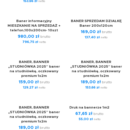
153,66
zł
netto
Baner informacyjny
BANER SPRZEDAM DZIAŁKĘ
MIESZKANIE NA SPRZEDAŻ +
Baner 200x120cm
telefon,100x200cm- 10szt
169,00
zł
brutto
980,00
zł
brutto
137,40
zł
netto
796,75
zł
netto
BANER, BANNER
BANER, BANNER
„STUDNIÓWKA 2025” baner
„STUDNIÓWKA 2025” baner
na studniówkę, oczkowany
na studniówkę, oczkowany
premium 1x2m
premium 1x2m
159,00
zł
189,00
zł
brutto
brutto
129,27
zł
153,66
zł
netto
netto
BANER, BANNER
Druk na bannerze 1m2
„STUDNIÓWKA 2025” baner
67,65
zł
brutto
na studniówkę, oczkowany
55,00
zł
netto
premium 1x2m
189,00
zł
brutto