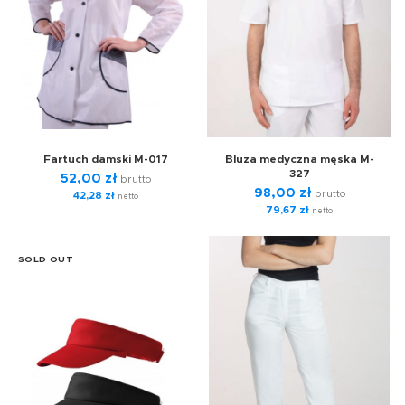
Fartuch damski M-017
Bluza medyczna męska M-
327
52,00
zł
brutto
98,00
zł
brutto
42,28
zł
netto
79,67
zł
netto
SOLD OUT