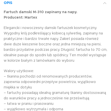
OPIS
Fartuch damski M-310 zapinany na napy.
Producent: Martex
Elegancki i nowoczesny damski fartuszek kosmetyczny.
Wygodny krój podkreślający kobiecą sylwetkę, zapinany na
praktyczne i bardzo trwałe napy. Żakiet posiada również
dwie duże kieszenie boczne oraz jedna mniejszą na piersi,
bardzo przydatne podczas pracy. Długość fartucha to 70 cm,
idealnie pasuje do spodni lub spódnicy. Ten model występuje
w kolorze białym z lamówkami do wyboru
Walory użytkowe:
– tkanina pochodzi od renomowanych producentów,
zapewnia odpowiedni przepływ powietrza, wyjątkowo
miękka w dotyku
– fartuchy posiadają idealną gramaturę tkaniny dostosowaną
do warunków pracy a jednocześnie nie prześwitują
– łatwa w praniu i prasowaniu
– wyjątkowo wytrzymała i odporna