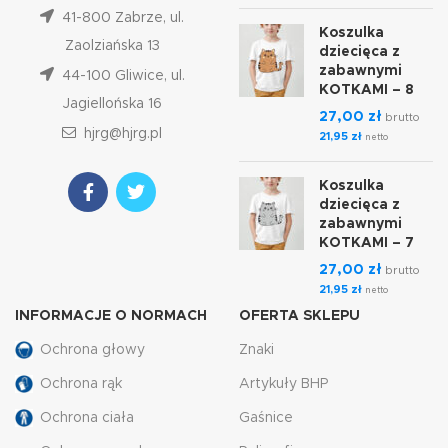
41-800 Zabrze, ul.
Koszulka
Zaolziańska 13
dziecięca z
zabawnymi
44-100 Gliwice, ul.
KOTKAMI – 8
Jagiellońska 16
27,00
zł
brutto
hjrg@hjrg.pl
21,95
zł
netto
Koszulka
dziecięca z
zabawnymi
KOTKAMI – 7
27,00
zł
brutto
21,95
zł
netto
INFORMACJE O NORMACH
OFERTA SKLEPU
Ochrona głowy
Znaki
Ochrona rąk
Artykuły BHP
Ochrona ciała
Gaśnice