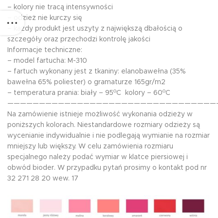
– kolory nie tracą intensywności
– odzież nie kurczy się
– każdy produkt jest uszyty z największą dbałością o
szczegóły oraz przechodzi kontrolę jakości
Informacje techniczne:
– model fartucha: M-310
– fartuch wykonany jest z tkaniny: elanobawełna (35%
bawełna 65% poliester) o gramaturze 165gr/m2
o
o
– temperatura prania: biały – 95
C kolory – 60
C
—————————————————————————————————
Na zamówienie istnieje możliwość wykonania odzieży w
poniższych kolorach. Niestandardowe rozmiary odzieży są
wycenianie indywidualnie i nie podlegają wymianie na rozmiar
mniejszy lub większy. W celu zamówienia rozmiaru
specjalnego należy podać wymiar w klatce piersiowej i
obwód bioder. W przypadku pytań prosimy o kontakt pod nr
32 271 28 20 wew. 17