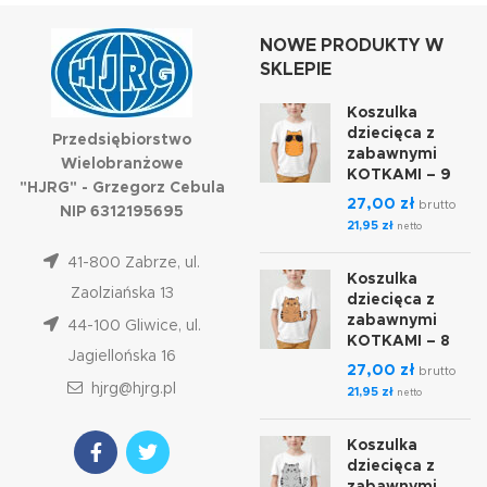
NOWE PRODUKTY W
SKLEPIE
Koszulka
dziecięca z
Przedsiębiorstwo
zabawnymi
Wielobranżowe
KOTKAMI – 9
"HJRG" - Grzegorz Cebula
27,00
zł
brutto
NIP 6312195695
21,95
zł
netto
41-800 Zabrze, ul.
Koszulka
Zaolziańska 13
dziecięca z
zabawnymi
44-100 Gliwice, ul.
KOTKAMI – 8
Jagiellońska 16
27,00
zł
brutto
hjrg@hjrg.pl
21,95
zł
netto
Koszulka
dziecięca z
zabawnymi