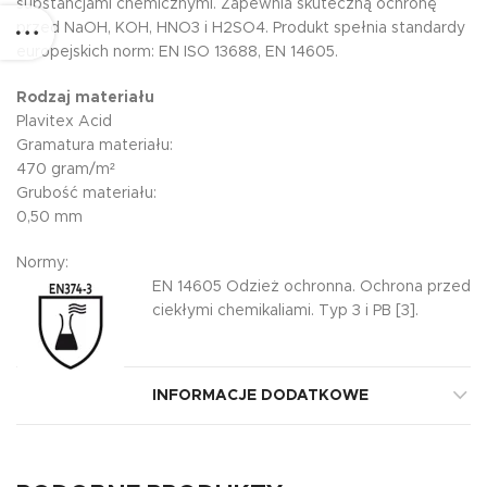
substancjami chemicznymi. Zapewnia skuteczną ochronę
przed NaOH, KOH, HNO3 i H2SO4. Produkt spełnia standardy
europejskich norm: EN ISO 13688, EN 14605.
Rodzaj materiału
Plavitex Acid
Gramatura materiału:
470 gram/m²
Grubość materiału:
0,50 mm
Normy:
EN 14605 Odzież ochronna. Ochrona przed
ciekłymi chemikaliami. Typ 3 i PB [3].
INFORMACJE DODATKOWE