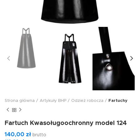
Strona główna
Artykuły BHP
Odzież robocza
Fartuchy
Fartuch Kwasoługoochronny model 124
140,00
zł
brutto