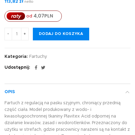
113,82
zł
netto
4,07
PLN
raty
od
DODAJ DO KOSZYKA
Kategoria:
Fartuchy
Udostępnij
OPIS
Fartuch z regulacją na pasku szyjnym, chroniący przednią
część ciała. Model produkowany z wodo- i
kwasoługoochronnej tkaniny Plavitex Acid odpornej na
działanie kwasów, zasad i wodorotlenków. Przeznaczony do
użytku w strefach, gdzie pracownicy narażeni są na kontakt z