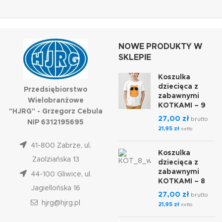
NOWE PRODUKTY W
SKLEPIE
Koszulka
dziecięca z
Przedsiębiorstwo
zabawnymi
Wielobranżowe
KOTKAMI – 9
"HJRG" - Grzegorz Cebula
27,00
zł
brutto
NIP 6312195695
21,95
zł
netto
41-800 Zabrze, ul.
Koszulka
Zaolziańska 13
dziecięca z
zabawnymi
44-100 Gliwice, ul.
KOTKAMI – 8
Jagiellońska 16
27,00
zł
brutto
hjrg@hjrg.pl
21,95
zł
netto