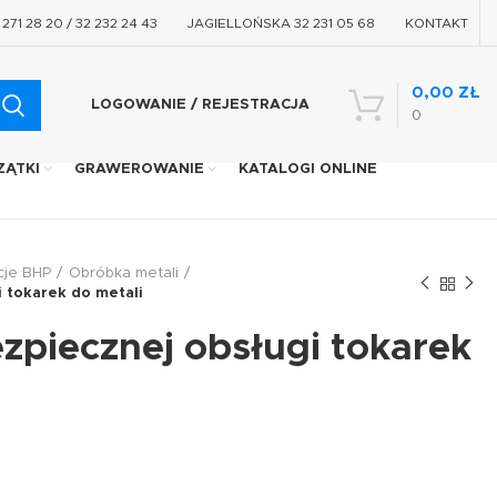
71 28 20 / 32 232 24 43
JAGIELLOŃSKA 32 231 05 68
KONTAKT
0,00
ZŁ
LOGOWANIE / REJESTRACJA
0
ZĄTKI
GRAWEROWANIE
KATALOGI ONLINE
cje BHP
Obróbka metali
i tokarek do metali
ezpiecznej obsługi tokarek