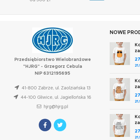
od 500 zł
NOWE PROD
Ko
z
2
Przedsiębiorstwo Wielobranżowe
21
"HJRG" - Grzegorz Cebula
NIP 6312195695
Ko
z
41-800 Zabrze, ul. Zaolziańska 13
2
44-100 Gliwice, ul. Jagiellońska 16
21
hjrg@hjrg.pl
Ko
z
2
21