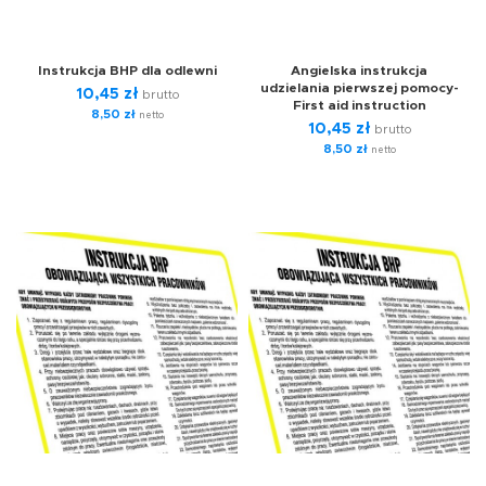
Instrukcja BHP dla odlewni
Angielska instrukcja
udzielania pierwszej pomocy-
10,45
zł
brutto
First aid instruction
8,50
zł
netto
10,45
zł
brutto
8,50
zł
netto