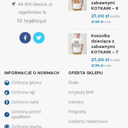
zabawnymi
44-100 Gliwice, ul.
KOTKAMI – 8
Jagiellońska 16
27,00
zł
brutto
hjrg@hjrg.pl
21,95
zł
netto
Koszulka
dziecięca z
zabawnymi
KOTKAMI – 7
27,00
zł
brutto
21,95
zł
netto
INFORMACJE O NORMACH
OFERTA SKLEPU
Ochrona głowy
Znaki
Ochrona rąk
Artykuły BHP
Ochrona ciała
Gaśnice
Ochrona przed
Poligrafia
upadkiem
Gadżety reklamowe
Ochrona słuchu