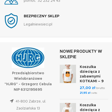
pomoc 32 232 24 43
BEZPIECZNY SKLEP
Legalniewsieci.pl
NOWE PRODUKTY W
SKLEPIE
Koszulka
dziecięca z
Przedsiębiorstwo
zabawnymi
Wielobranżowe
KOTKAMI – 9
"HJRG" - Grzegorz Cebula
27,00
zł
brutto
NIP 6312195695
21,95
zł
netto
41-800 Zabrze, ul.
Koszulka
Zaolziańska 13
dziecięca z