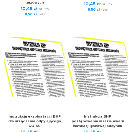
gazowych
10,45
zł
brutto
10,45
zł
brutto
8,50
zł
netto
8,50
zł
netto
Instrukcja eksploatacji i BHP
Instrukcja BHP
dla urządzenia odpylającego
postępowania w razie awarii
UO-50
instalacji gazowej budynku