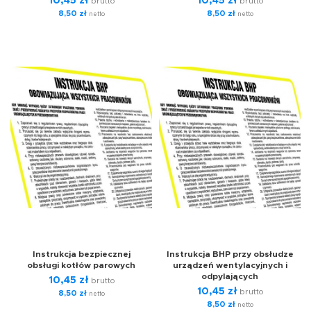
10,45
zł
10,45
zł
brutto
brutto
8,50
zł
8,50
zł
netto
netto
Instrukcja bezpiecznej
Instrukcja BHP przy obsłudze
obsługi kotłów parowych
urządzeń wentylacyjnych i
odpylających
10,45
zł
brutto
10,45
zł
brutto
8,50
zł
netto
8,50
zł
netto