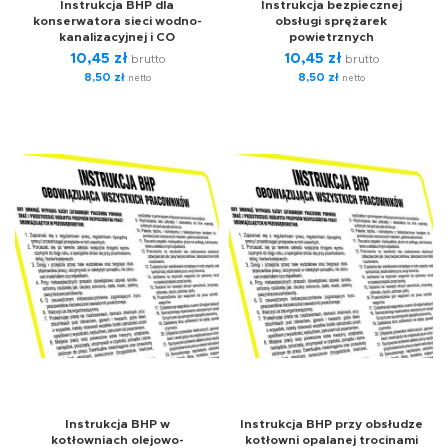
Instrukcja BHP dla
Instrukcja bezpiecznej
konserwatora sieci wodno-
obsługi sprężarek
kanalizacyjnej i CO
powietrznych
10,45
zł
10,45
zł
brutto
brutto
8,50
zł
8,50
zł
netto
netto
Instrukcja BHP w
Instrukcja BHP przy obsłudze
kotłowniach olejowo-
kotłowni opalanej trocinami