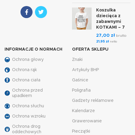
Koszulka
dziecięca z
zabawnymi
KOTKAMI – 7
27,00
zł
brutto
21,95
zł
netto
INFORMACJE O NORMACH
OFERTA SKLEPU
Ochrona głowy
Znaki
Ochrona rąk
Artykuły BHP
Ochrona ciała
Gaśnice
Ochrona przed
Poligrafia
upadkiem
Gadżety reklamowe
Ochrona słuchu
Kalendarze
Ochrona wzroku
Grawerowanie
Ochrona drog
Pieczątki
oddechowych