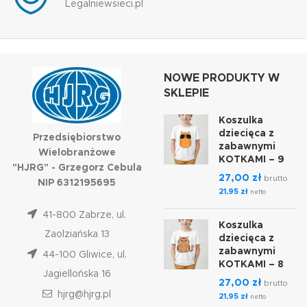
Legalniewsieci.pl
NOWE PRODUKTY W
SKLEPIE
Koszulka
dziecięca z
Przedsiębiorstwo
zabawnymi
Wielobranżowe
KOTKAMI – 9
"HJRG" - Grzegorz Cebula
27,00
zł
brutto
NIP 6312195695
21,95
zł
netto
41-800 Zabrze, ul.
Koszulka
Zaolziańska 13
dziecięca z
zabawnymi
44-100 Gliwice, ul.
KOTKAMI – 8
Jagiellońska 16
27,00
zł
brutto
hjrg@hjrg.pl
21,95
zł
netto