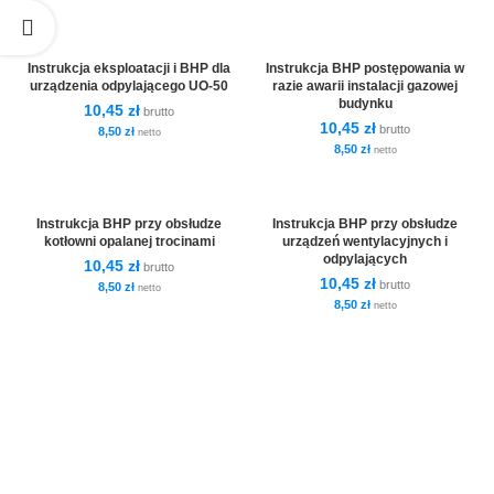
Instrukcja eksploatacji i BHP dla
Instrukcja BHP postępowania w
urządzenia odpylającego UO-50
razie awarii instalacji gazowej
budynku
10,45
zł
brutto
10,45
zł
brutto
8,50
zł
netto
8,50
zł
netto
Instrukcja BHP przy obsłudze
Instrukcja BHP przy obsłudze
kotłowni opalanej trocinami
urządzeń wentylacyjnych i
odpylających
10,45
zł
brutto
10,45
zł
brutto
8,50
zł
netto
8,50
zł
netto