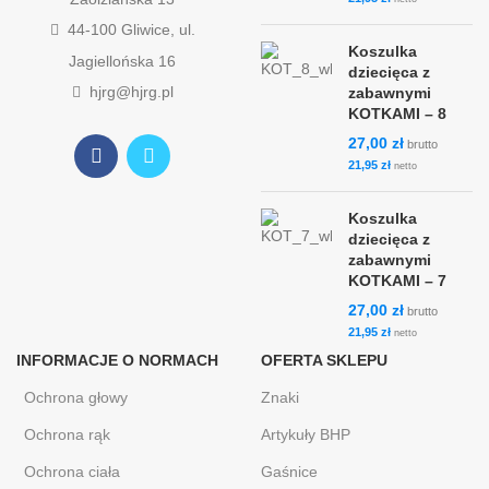
44-100 Gliwice, ul.
Koszulka
Jagiellońska 16
dziecięca z
hjrg@hjrg.pl
zabawnymi
KOTKAMI – 8
27,00
zł
brutto
21,95
zł
netto
Koszulka
dziecięca z
zabawnymi
KOTKAMI – 7
27,00
zł
brutto
21,95
zł
netto
INFORMACJE O NORMACH
OFERTA SKLEPU
Ochrona głowy
Znaki
Ochrona rąk
Artykuły BHP
Ochrona ciała
Gaśnice