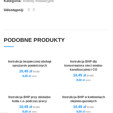
Kategoria:
Roboty instalacyjne
Udostępnij
PODOBNE PRODUKTY
Instrukcja bezpiecznej obsługi
Instrukcja BHP dla
sprężarek powietrznych
konserwatora sieci wodno-
kanalizacyjnej i CO
10,45
zł
brutto
10,45
zł
brutto
8,50
zł
netto
8,50
zł
netto
Instrukcja BHP przy obsłudze
Instrukcja BHP w kotłowniach
kotła c.o. podczas pracy
olejowo-gazowych
10,45
zł
10,45
zł
brutto
brutto
8,50
zł
8,50
zł
netto
netto