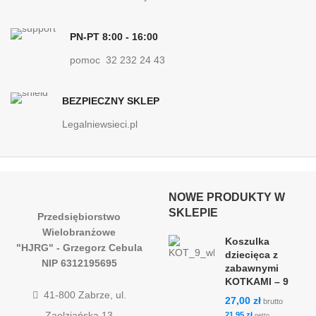
PN-PT 8:00 - 16:00
pomoc 32 232 24 43
BEZPIECZNY SKLEP
Legalniewsieci.pl
NOWE PRODUKTY W
SKLEPIE
Przedsiębiorstwo
Wielobranżowe
Koszulka
"HJRG" - Grzegorz Cebula
dziecięca z
NIP 6312195695
zabawnymi
KOTKAMI – 9
41-800 Zabrze, ul.
27,00
zł
brutto
Zaolziańska 13
21,95
zł
netto