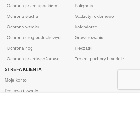
Ochrona przed upadkiem
Poligrafia
Ochrona słuchu
Gadżety reklamowe
Ochrona wzroku
Kalendarze
Ochrona drog oddechowych
Grawerowanie
Ochrona nóg
Pieczątki
Ochrona przeciwpożarowa
Trofea, puchary i medale
STREFA KLIENTA
Moje konto
Dostawa i zwroty
Polityka prywatności
Używamy plików cookie, aby poprawić komfort korzystania z
naszej witryny. Przeglądając tę ​​stronę, zgadzasz się na
Regulamin sklepu
używanie przez nas plików cookie.
Kontakt
ZAMKNIJ KOMUNIKAT
Sklep internetowy