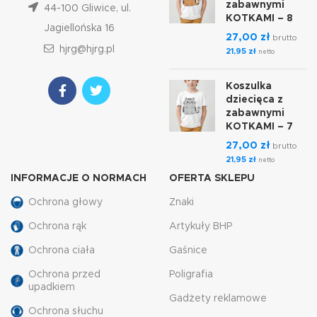
zabawnymi
44-100 Gliwice, ul.
KOTKAMI – 8
Jagiellońska 16
27,00
zł
brutto
hjrg@hjrg.pl
21,95
zł
netto
Koszulka
dziecięca z
zabawnymi
KOTKAMI – 7
27,00
zł
brutto
21,95
zł
netto
INFORMACJE O NORMACH
OFERTA SKLEPU
Ochrona głowy
Znaki
Ochrona rąk
Artykuły BHP
Ochrona ciała
Gaśnice
Ochrona przed
Poligrafia
upadkiem
Gadżety reklamowe
Ochrona słuchu