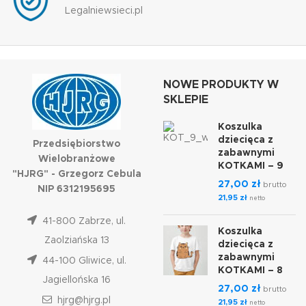
Legalniewsieci.pl
NOWE PRODUKTY W
SKLEPIE
Koszulka
dziecięca z
Przedsiębiorstwo
zabawnymi
Wielobranżowe
KOTKAMI – 9
"HJRG" - Grzegorz Cebula
27,00
zł
brutto
NIP 6312195695
21,95
zł
netto
41-800 Zabrze, ul.
Koszulka
Zaolziańska 13
dziecięca z
zabawnymi
44-100 Gliwice, ul.
KOTKAMI – 8
Jagiellońska 16
27,00
zł
brutto
hjrg@hjrg.pl
21,95
zł
netto