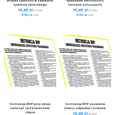
próbek żywności w zakładzie
opakowań zwrotnych(z
żywienia zbiorowego
tworzyw sztucznych)
10,45
zł
10,45
zł
brutto
brutto
8,50
zł
8,50
zł
netto
netto
Instrukcja BHP przy uboju
Instrukcja BHP usuwania
zwierząt i przetwórstwie
śmieci, odpadów i ścieków
mięsa
10,45
zł
brutto