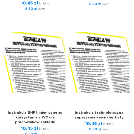
10,45
zł
brutto
8,50
zł
netto
8,50
zł
netto
Instrukcja BHP higienicznego
Instrukcja technologiczna
korzystania z WC dla
zaparzania kawy i herbaty
pracowników zakładu
10,45
zł
brutto
10,45
zł
brutto
8,50
zł
netto