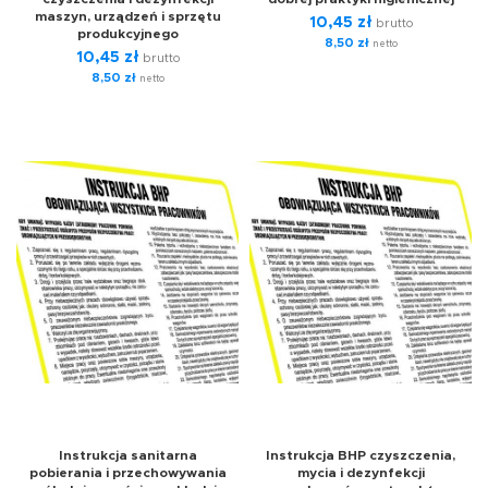
maszyn, urządzeń i sprzętu
10,45
zł
brutto
produkcyjnego
8,50
zł
netto
10,45
zł
brutto
8,50
zł
netto
Instrukcja sanitarna
Instrukcja BHP czyszczenia,
pobierania i przechowywania
mycia i dezynfekcji