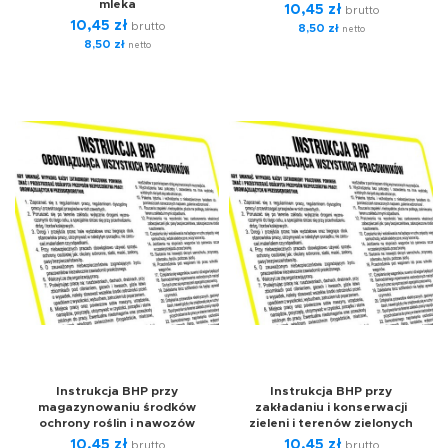
mleka
10,45
zł
brutto
10,45
zł
brutto
8,50
zł
netto
8,50
zł
netto
Instrukcja BHP przy
Instrukcja BHP przy
magazynowaniu środków
zakładaniu i konserwacji
ochrony roślin i nawozów
zieleni i terenów zielonych
10,45
zł
10,45
zł
brutto
brutto