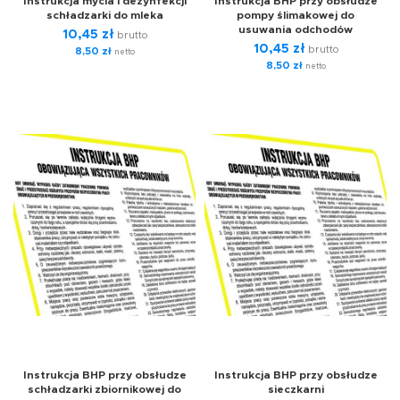
Instrukcja mycia i dezynfekcji
Instrukcja BHP przy obsłudze
schładzarki do mleka
pompy ślimakowej do
usuwania odchodów
10,45
zł
brutto
10,45
zł
brutto
8,50
zł
netto
8,50
zł
netto
Instrukcja BHP przy obsłudze
Instrukcja BHP przy obsłudze
schładzarki zbiornikowej do
sieczkarni