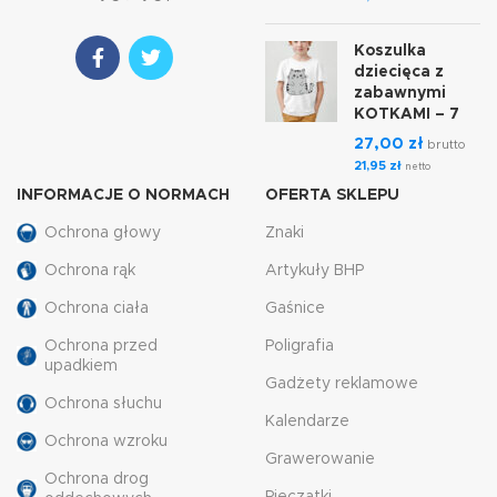
Koszulka
dziecięca z
zabawnymi
KOTKAMI – 7
27,00
zł
brutto
21,95
zł
netto
INFORMACJE O NORMACH
OFERTA SKLEPU
Ochrona głowy
Znaki
Ochrona rąk
Artykuły BHP
Ochrona ciała
Gaśnice
Ochrona przed
Poligrafia
upadkiem
Gadżety reklamowe
Ochrona słuchu
Kalendarze
Ochrona wzroku
Grawerowanie
Ochrona drog