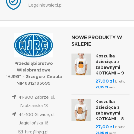
Legalniewsieci.pl
NOWE PRODUKTY W
SKLEPIE
Koszulka
dziecięca z
Przedsiębiorstwo
zabawnymi
Wielobranżowe
KOTKAMI – 9
"HJRG" - Grzegorz Cebula
27,00
zł
brutto
NIP 6312195695
21,95
zł
netto
41-800 Zabrze, ul.
Koszulka
Zaolziańska 13
dziecięca z
zabawnymi
44-100 Gliwice, ul.
KOTKAMI – 8
Jagiellońska 16
27,00
zł
brutto
hjrg@hjrg.pl
21,95
zł
netto