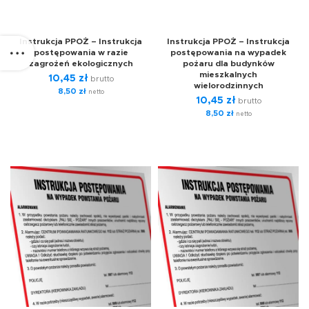
Instrukcja PPOŻ – Instrukcja
Instrukcja PPOŻ – Instrukcja
postępowania w razie
postępowania na wypadek
zagrożeń ekologicznych
pożaru dla budynków
mieszkalnych
10,45
zł
brutto
wielorodzinnych
8,50
zł
netto
10,45
zł
brutto
8,50
zł
netto