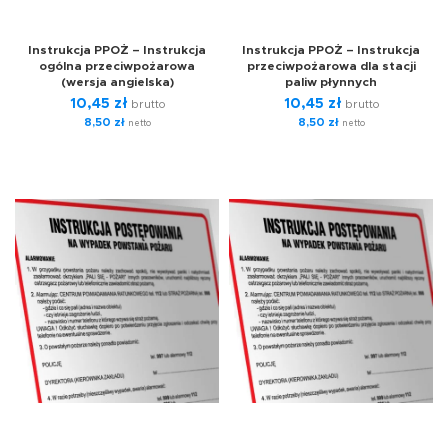
Instrukcja PPOŻ – Instrukcja
Instrukcja PPOŻ – Instrukcja
ogólna przeciwpożarowa
przeciwpożarowa dla stacji
(wersja angielska)
paliw płynnych
10,45
zł
10,45
zł
brutto
brutto
8,50
zł
8,50
zł
netto
netto