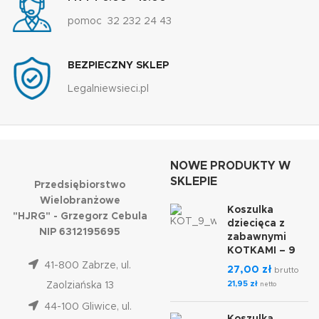
pomoc 32 232 24 43
BEZPIECZNY SKLEP
Legalniewsieci.pl
NOWE PRODUKTY W
SKLEPIE
Przedsiębiorstwo
Wielobranżowe
Koszulka
"HJRG" - Grzegorz Cebula
dziecięca z
NIP 6312195695
zabawnymi
KOTKAMI – 9
41-800 Zabrze, ul.
27,00
zł
brutto
21,95
zł
Zaolziańska 13
netto
44-100 Gliwice, ul.