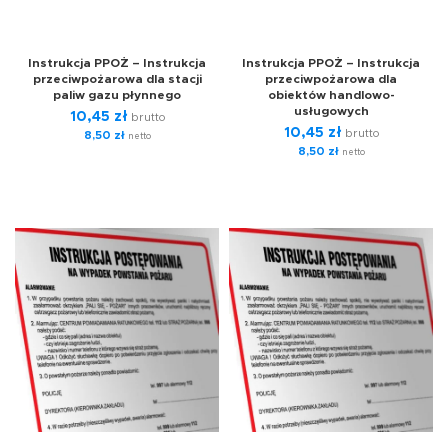
Instrukcja PPOŻ – Instrukcja
Instrukcja PPOŻ – Instrukcja
przeciwpożarowa dla stacji
przeciwpożarowa dla
paliw gazu płynnego
obiektów handlowo-
usługowych
10,45
zł
brutto
10,45
zł
brutto
8,50
zł
netto
8,50
zł
netto