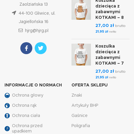
Koszulka
Zaolziańska 13
dziecięca z
zabawnymi
44-100 Gliwice, ul.
KOTKAMI – 8
Jagiellońska 16
27,00
zł
brutto
hjrg@hjrg.pl
21,95
zł
netto
Koszulka
dziecięca z
zabawnymi
KOTKAMI – 7
27,00
zł
brutto
21,95
zł
netto
INFORMACJE O NORMACH
OFERTA SKLEPU
Ochrona głowy
Znaki
Ochrona rąk
Artykuły BHP
Ochrona ciała
Gaśnice
Ochrona przed
Poligrafia
upadkiem