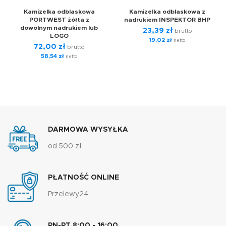
Kamizelka odblaskowa
Kamizelka odblaskowa z
PORTWEST żółta z
nadrukiem INSPEKTOR BHP
dowolnym nadrukiem lub
23,39
zł
brutto
LOGO
19,02
zł
netto
72,00
zł
brutto
58,54
zł
netto
DARMOWA WYSYŁKA
od 500 zł
PŁATNOŚĆ ONLINE
Przelewy24
PN-PT 8:00 - 16:00