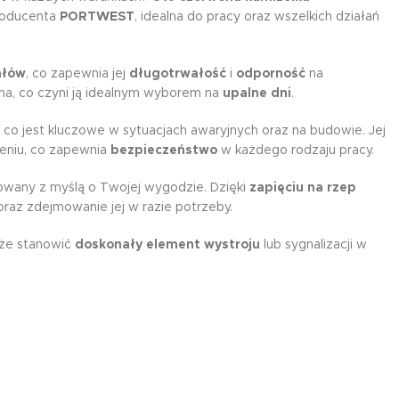
roducenta
PORTWEST
, idealna do pracy oraz wszelkich działań
ałów
, co zapewnia jej
długotrwałość
i
odporność
na
ewna, co czyni ją idealnym wyborem na
upalne dni
.
co jest kluczowe w sytuacjach awaryjnych oraz na budowie. Jej
zeniu, co zapewnia
bezpieczeństwo
w każdego rodzaju pracy.
towany z myślą o Twojej wygodzie. Dzięki
zapięciu na rzep
oraz zdejmowanie jej w razie potrzeby.
oże stanowić
doskonały element wystroju
lub sygnalizacji w