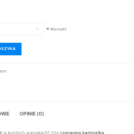
Wyczyść
OSZYKA
kiem
OWE
OPINIE (0)
t
w każdych warunkach? Oto
czerwona kamizelka