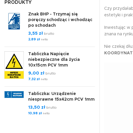
PRODUKTY
Czy przydałaby
Znak BHP - Trzymaj się
estetyki i pra
poręczy schodząc i wchodząc
po schodach
Inwestując w
3,55
zł
brutto
znana na rynk
2,89
zł
netto
Nie czekaj dł
KOORDYNAT
Tabliczka Napięcie
niebezpieczne dla życia
10x15cm PCV 1mm
9,00
zł
brutto
7,32
zł
netto
Tabliczka: Urządzenie
niesprawne 15x42cm PCV 1mm
13,50
zł
brutto
10,98
zł
netto