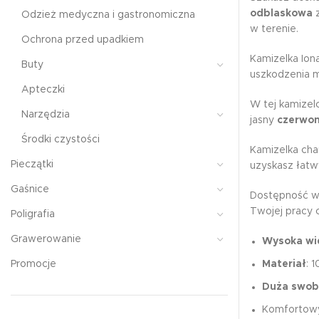
odblaskowa
z
Odzież medyczna i gastronomiczna
w terenie.
Ochrona przed upadkiem
Kamizelka Ion
Buty
uszkodzenia 
Apteczki
W tej kamizel
Narzędzia
jasny
czerwon
Środki czystości
Kamizelka cha
Pieczątki
uzyskasz łatw
Gaśnice
Dostępność w 
Twojej pracy 
Poligrafia
Grawerowanie
Wysoka wi
Promocje
Materiał
: 
Duża swob
Komfortowy 