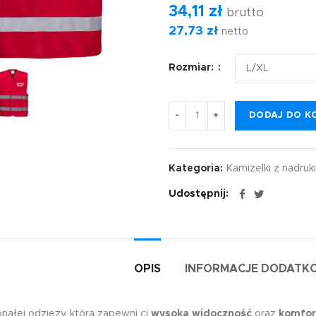
34,11
zł
brutto
27,73
zł
netto
Rozmiar:
DODAJ DO K
Kategoria:
Kamizelki z nadru
Udostępnij
OPIS
INFORMACJE DODATK
nałej odzieży, która zapewni ci
wysoką widoczność
oraz
komfor