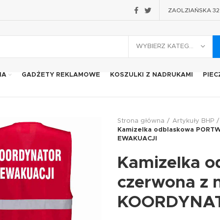
ZAOLZIAŃSKA 32 2
WYBIERZ KATEGORIĘ
IA
GADŻETY REKLAMOWE
KOSZULKI Z NADRUKAMI
PIEC
Strona główna
Artykuły BHP
Kamizelka odblaskowa PORT
EWAKUACJI
Kamizelka 
czerwona z 
KOORDYNAT