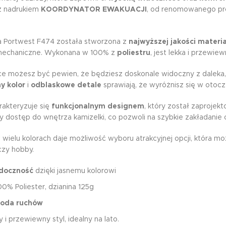
 nadrukiem
KOORDYNATOR EWAKUACJI
, od renomowanego p
a Portwest F474 została stworzona z
najwyższej jakości materi
mechaniczne. Wykonana w 100% z
poliestru
, jest lekka i przewi
ce możesz być pewien, że będziesz doskonale widoczny z daleka, 
y kolor
i
odblaskowe detale
sprawiają, że wyróżnisz się w otoc
rakteryzuje się
funkcjonalnym designem
, który został zaprojek
y dostęp do wnętrza kamizelki, co pozwoli na szybkie zakładanie 
wielu kolorach daje możliwość wyboru atrakcyjnej opcji, która m
czy hobby.
doczność
dzięki jasnemu kolorowi
100% Poliester, dzianina 125g
oda ruchów
i przewiewny styl, idealny na lato.