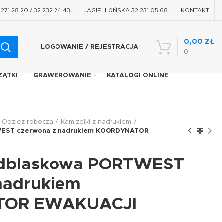
71 28 20 / 32 232 24 43
JAGIELLOŃSKA 32 231 05 68
KONTAKT
0,00
ZŁ
LOGOWANIE / REJESTRACJA
0
ZĄTKI
GRAWEROWANIE
KATALOGI ONLINE
Odzież robocza
Kamizelki z nadrukiem
WEST czerwona z nadrukiem KOORDYNATOR
odblaskowa PORTWEST
nadrukiem
OR EWAKUACJI