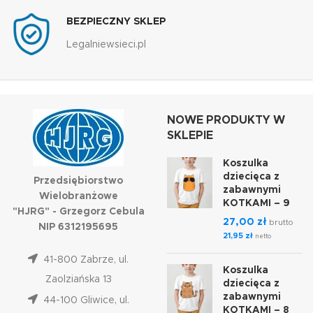
BEZPIECZNY SKLEP
Legalniewsieci.pl
NOWE PRODUKTY W
SKLEPIE
Koszulka
dziecięca z
Przedsiębiorstwo
zabawnymi
Wielobranżowe
KOTKAMI – 9
"HJRG" - Grzegorz Cebula
27,00
zł
brutto
NIP 6312195695
21,95
zł
netto
41-800 Zabrze, ul.
Koszulka
Zaolziańska 13
dziecięca z
zabawnymi
44-100 Gliwice, ul.
KOTKAMI – 8