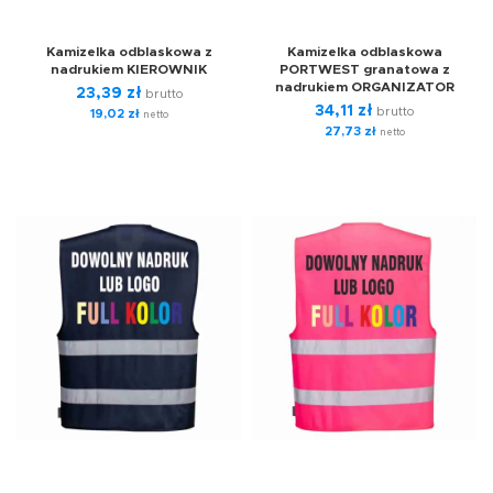
Kamizelka odblaskowa z
Kamizelka odblaskowa
nadrukiem KIEROWNIK
PORTWEST granatowa z
nadrukiem ORGANIZATOR
23,39
zł
brutto
34,11
zł
brutto
19,02
zł
netto
27,73
zł
netto