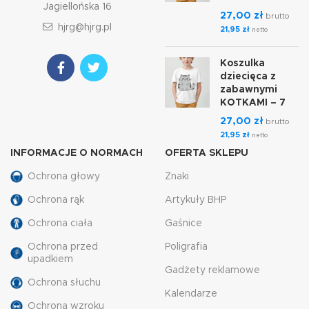
Jagiellońska 16
27,00
zł
brutto
hjrg@hjrg.pl
21,95
zł
netto
Koszulka
dziecięca z
zabawnymi
KOTKAMI – 7
27,00
zł
brutto
21,95
zł
netto
INFORMACJE O NORMACH
OFERTA SKLEPU
Ochrona głowy
Znaki
Ochrona rąk
Artykuły BHP
Ochrona ciała
Gaśnice
Ochrona przed
Poligrafia
upadkiem
Gadżety reklamowe
Ochrona słuchu
Kalendarze
Ochrona wzroku