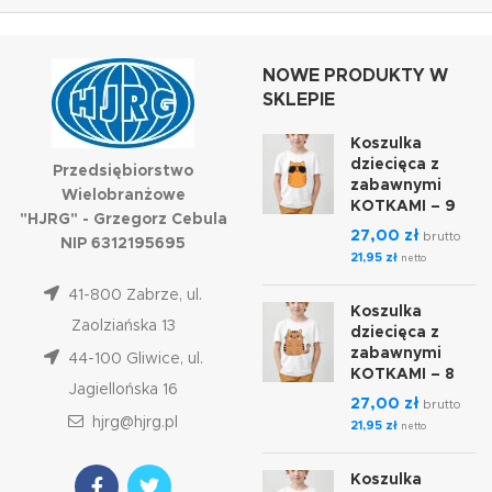
NOWE PRODUKTY W
SKLEPIE
Koszulka
dziecięca z
Przedsiębiorstwo
zabawnymi
Wielobranżowe
KOTKAMI – 9
"HJRG" - Grzegorz Cebula
27,00
zł
brutto
NIP 6312195695
21,95
zł
netto
41-800 Zabrze, ul.
Koszulka
Zaolziańska 13
dziecięca z
zabawnymi
44-100 Gliwice, ul.
KOTKAMI – 8
Jagiellońska 16
27,00
zł
brutto
hjrg@hjrg.pl
21,95
zł
netto
Koszulka