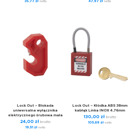
35,77
zł
47,97
zł
netto
netto
Lock Out – Blokada
Lock Out – Kłódka ABS 38mm
uniwersalna wyłącznika
kabłąk Linka INOX 4,76mm
elektrycznego śrubowa mała
130,00
zł
brutto
24,00
zł
brutto
105,69
zł
netto
19,51
zł
netto