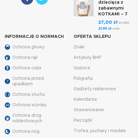
dziecięca z
zabawnymi
KOTKAMI – 7
27,00
zł
brutto
21,95
zł
netto
INFORMACJE O NORMACH
OFERTA SKLEPU
Ochrona głowy
Znaki
Ochrona rąk
Artykuły BHP
Ochrona ciała
Gaśnice
Ochrona przed
Poligrafia
upadkiem
Gadżety reklamowe
Ochrona słuchu
Kalendarze
Ochrona wzroku
Grawerowanie
Ochrona drog
Pieczątki
oddechowych
Trofea, puchary i medale
Ochrona nóg