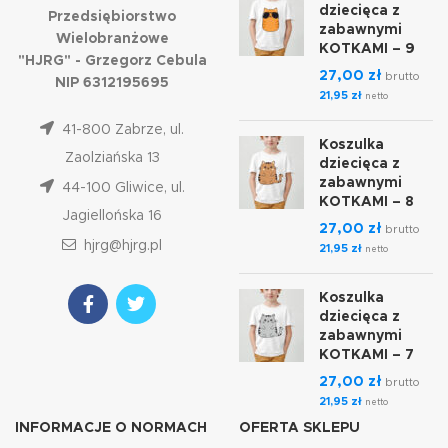
dziecięca z
Przedsiębiorstwo
zabawnymi
Wielobranżowe
KOTKAMI – 9
"HJRG" - Grzegorz Cebula
27,00
zł
brutto
NIP 6312195695
21,95
zł
netto
41-800 Zabrze, ul.
Koszulka
Zaolziańska 13
dziecięca z
zabawnymi
44-100 Gliwice, ul.
KOTKAMI – 8
Jagiellońska 16
27,00
zł
brutto
hjrg@hjrg.pl
21,95
zł
netto
Koszulka
dziecięca z
zabawnymi
KOTKAMI – 7
27,00
zł
brutto
21,95
zł
netto
INFORMACJE O NORMACH
OFERTA SKLEPU