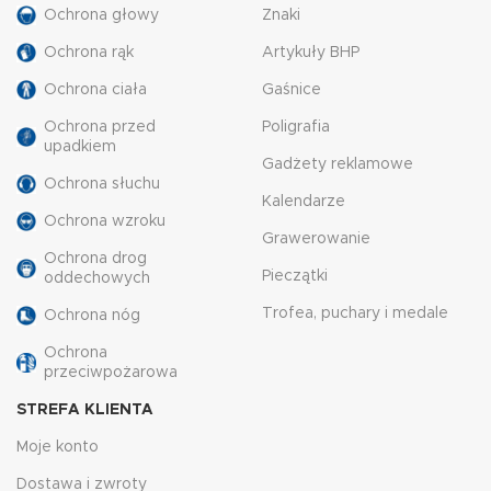
Ochrona głowy
Znaki
Ochrona rąk
Artykuły BHP
Ochrona ciała
Gaśnice
Ochrona przed
Poligrafia
upadkiem
Gadżety reklamowe
Ochrona słuchu
Kalendarze
Ochrona wzroku
Grawerowanie
Ochrona drog
Pieczątki
oddechowych
Trofea, puchary i medale
Ochrona nóg
Ochrona
przeciwpożarowa
STREFA KLIENTA
Moje konto
Dostawa i zwroty