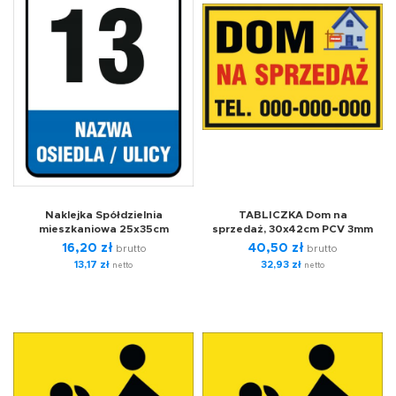
Naklejka Spółdzielnia
TABLICZKA Dom na
mieszkaniowa 25x35cm
sprzedaż, 30x42cm PCV 3mm
16,20
zł
40,50
zł
brutto
brutto
13,17
zł
32,93
zł
netto
netto