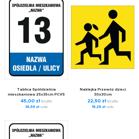
Tablica Spółdzielnia
Naklejka Przewóz dzieci
mieszkaniowa 25x35cm PCV5
30x30cm
45,00
zł
22,50
zł
brutto
brutto
36,59
zł
18,29
zł
netto
netto