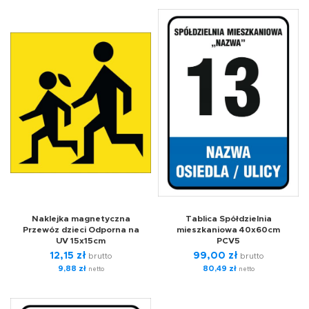
Naklejka magnetyczna
Tablica Spółdzielnia
Przewóz dzieci Odporna na
mieszkaniowa 40x60cm
UV 15x15cm
PCV5
12,15
zł
99,00
zł
brutto
brutto
9,88
zł
80,49
zł
netto
netto