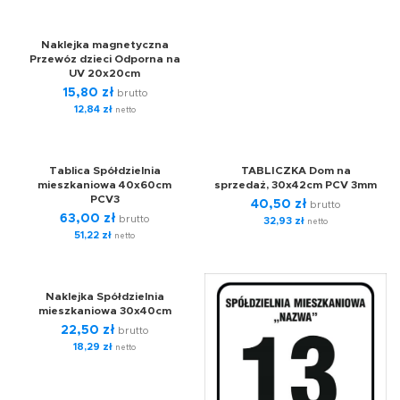
Naklejka magnetyczna
Przewóz dzieci Odporna na
UV 20x20cm
15,80
zł
brutto
12,84
zł
netto
Tablica Spółdzielnia
TABLICZKA Dom na
mieszkaniowa 40x60cm
sprzedaż, 30x42cm PCV 3mm
PCV3
40,50
zł
brutto
63,00
zł
brutto
32,93
zł
netto
51,22
zł
netto
Naklejka Spółdzielnia
mieszkaniowa 30x40cm
22,50
zł
brutto
18,29
zł
netto