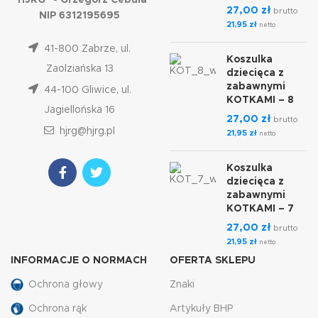
"HJRG" - Grzegorz Cebula
27,00
zł
brutto
NIP 6312195695
21,95
zł
netto
41-800 Zabrze, ul.
Koszulka
Zaolziańska 13
dziecięca z
zabawnymi
44-100 Gliwice, ul.
KOTKAMI – 8
Jagiellońska 16
27,00
zł
brutto
hjrg@hjrg.pl
21,95
zł
netto
Koszulka
dziecięca z
zabawnymi
KOTKAMI – 7
27,00
zł
brutto
21,95
zł
netto
INFORMACJE O NORMACH
OFERTA SKLEPU
Ochrona głowy
Znaki
Ochrona rąk
Artykuły BHP