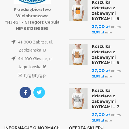
Koszulka
dziecięca z
Przedsiębiorstwo
zabawnymi
Wielobranżowe
KOTKAMI – 9
"HJRG" - Grzegorz Cebula
27,00
zł
brutto
NIP 6312195695
21,95
zł
netto
41-800 Zabrze, ul.
Koszulka
Zaolziańska 13
dziecięca z
zabawnymi
44-100 Gliwice, ul.
KOTKAMI – 8
Jagiellońska 16
27,00
zł
brutto
hjrg@hjrg.pl
21,95
zł
netto
Koszulka
dziecięca z
zabawnymi
KOTKAMI – 7
27,00
zł
brutto
21,95
zł
netto
INFORMACJE O NORMACH
OFERTA SKLEPU