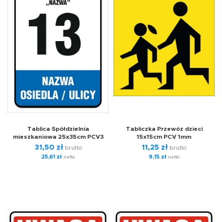
Tablica Spółdzielnia
Tabliczka Przewóz dzieci
mieszkaniowa 25x35cm PCV3
15x15cm PCV 1mm
31,50
zł
11,25
zł
brutto
brutto
25,61
zł
9,15
zł
netto
netto