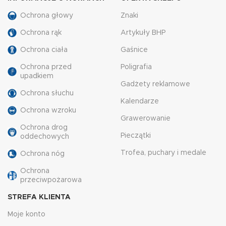
Ochrona głowy
Znaki
Ochrona rąk
Artykuły BHP
Ochrona ciała
Gaśnice
Ochrona przed
Poligrafia
upadkiem
Gadżety reklamowe
Ochrona słuchu
Kalendarze
Ochrona wzroku
Grawerowanie
Ochrona drog
Pieczątki
oddechowych
Trofea, puchary i medale
Ochrona nóg
Ochrona
przeciwpożarowa
STREFA KLIENTA
Moje konto