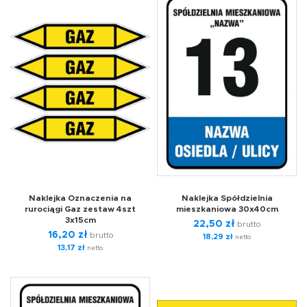
Naklejka Oznaczenia na
Naklejka Spółdzielnia
rurociągi Gaz zestaw 4szt
mieszkaniowa 30x40cm
3x15cm
22,50
zł
brutto
16,20
zł
brutto
18,29
zł
netto
13,17
zł
netto