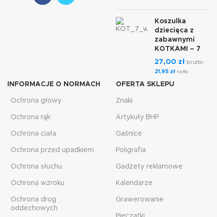
Koszulka
dziecięca z
zabawnymi
KOTKAMI – 7
27,00
zł
brutto
21,95
zł
netto
INFORMACJE O NORMACH
OFERTA SKLEPU
Ochrona głowy
Znaki
Ochrona rąk
Artykuły BHP
Ochrona ciała
Gaśnice
Ochrona przed upadkiem
Poligrafia
Ochrona słuchu
Gadżety reklamowe
Ochrona wzroku
Kalendarze
Ochrona drog
Grawerowanie
oddechowych
Pieczątki