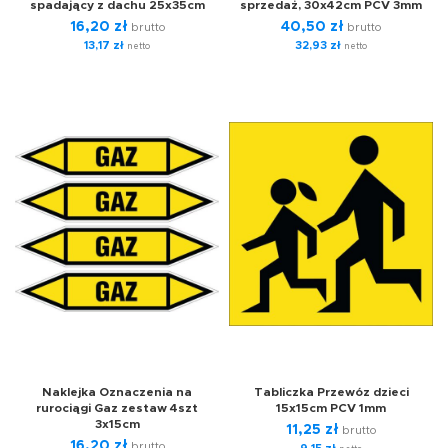
spadający z dachu 25x35cm
sprzedaż, 30x42cm PCV 3mm
16,20
zł
40,50
zł
brutto
brutto
13,17
zł
32,93
zł
netto
netto
Naklejka Oznaczenia na
Tabliczka Przewóz dzieci
rurociągi Gaz zestaw 4szt
15x15cm PCV 1mm
3x15cm
11,25
zł
brutto
16,20
zł
brutto