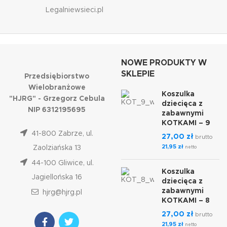
Legalniewsieci.pl
NOWE PRODUKTY W
SKLEPIE
Przedsiębiorstwo
Wielobranżowe
Koszulka
"HJRG" - Grzegorz Cebula
dziecięca z
NIP 6312195695
zabawnymi
KOTKAMI – 9
41-800 Zabrze, ul.
27,00
zł
brutto
21,95
zł
Zaolziańska 13
netto
44-100 Gliwice, ul.
Koszulka
Jagiellońska 16
dziecięca z
zabawnymi
hjrg@hjrg.pl
KOTKAMI – 8
27,00
zł
brutto
21,95
zł
netto