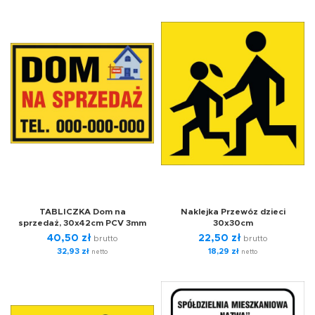
TABLICZKA Dom na
Naklejka Przewóz dzieci
sprzedaż, 30x42cm PCV 3mm
30x30cm
40,50
zł
22,50
zł
brutto
brutto
32,93
zł
18,29
zł
netto
netto