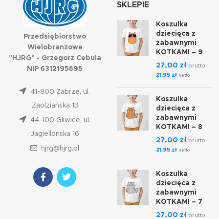
SKLEPIE
Koszulka
dziecięca z
Przedsiębiorstwo
zabawnymi
Wielobranżowe
KOTKAMI – 9
"HJRG" - Grzegorz Cebula
27,00
zł
brutto
NIP 6312195695
21,95
zł
netto
41-800 Zabrze, ul.
Koszulka
Zaolziańska 13
dziecięca z
zabawnymi
44-100 Gliwice, ul.
KOTKAMI – 8
Jagiellońska 16
27,00
zł
brutto
hjrg@hjrg.pl
21,95
zł
netto
Koszulka
dziecięca z
zabawnymi
KOTKAMI – 7
27,00
zł
brutto