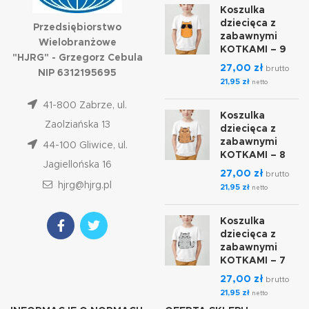
Koszulka
dziecięca z
Przedsiębiorstwo
zabawnymi
Wielobranżowe
KOTKAMI – 9
"HJRG" - Grzegorz Cebula
27,00
zł
brutto
NIP 6312195695
21,95
zł
netto
41-800 Zabrze, ul.
Koszulka
Zaolziańska 13
dziecięca z
zabawnymi
44-100 Gliwice, ul.
KOTKAMI – 8
Jagiellońska 16
27,00
zł
brutto
hjrg@hjrg.pl
21,95
zł
netto
Koszulka
dziecięca z
zabawnymi
KOTKAMI – 7
27,00
zł
brutto
21,95
zł
netto