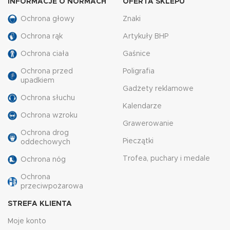
INFORMACJE O NORMACH
OFERTA SKLEPU
Ochrona głowy
Znaki
Ochrona rąk
Artykuły BHP
Ochrona ciała
Gaśnice
Ochrona przed
Poligrafia
upadkiem
Gadżety reklamowe
Ochrona słuchu
Kalendarze
Ochrona wzroku
Grawerowanie
Ochrona drog
Pieczątki
oddechowych
Trofea, puchary i medale
Ochrona nóg
Ochrona
przeciwpożarowa
STREFA KLIENTA
Moje konto