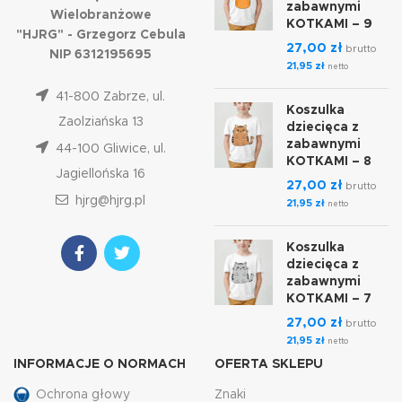
zabawnymi
Wielobranżowe
KOTKAMI – 9
"HJRG" - Grzegorz Cebula
27,00
zł
brutto
NIP 6312195695
21,95
zł
netto
41-800 Zabrze, ul.
Koszulka
Zaolziańska 13
dziecięca z
zabawnymi
44-100 Gliwice, ul.
KOTKAMI – 8
Jagiellońska 16
27,00
zł
brutto
hjrg@hjrg.pl
21,95
zł
netto
Koszulka
dziecięca z
zabawnymi
KOTKAMI – 7
27,00
zł
brutto
21,95
zł
netto
INFORMACJE O NORMACH
OFERTA SKLEPU
Ochrona głowy
Znaki