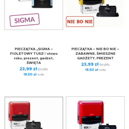
PIECZĄTKA „SIGMA –
PIECZĄTKA – NIE BO NIE –
FIOLETOWY TUSZ! ! słowo
ZABAWNE, ŚMIESZNE
roku, prezent, gadżet,
GADŻETY, PREZENT
ŚWIĘTA
23,99
zł
brutto
23,99
zł
brutto
19,50
zł
netto
19,50
zł
netto