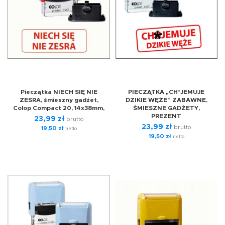
Pieczątka NIECH SIĘ NIE
PIECZĄTKA „CH*JEMUJE
ZESRA, śmieszny gadżet,
DZIKIE WĘŻE” ZABAWNE,
Colop Compact 20, 14x38mm,
ŚMIESZNE GADŻETY,
PREZENT
23,99
zł
brutto
23,99
zł
brutto
19,50
zł
netto
19,50
zł
netto