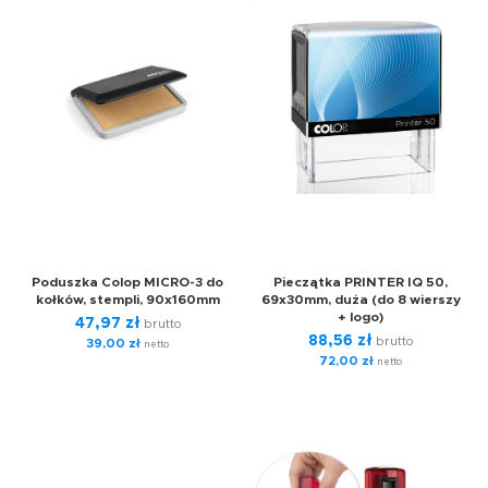
Poduszka Colop MICRO-3 do
Pieczątka PRINTER IQ 50,
kołków, stempli, 90x160mm
69x30mm, duża (do 8 wierszy
+ logo)
47,97
zł
brutto
88,56
zł
brutto
39,00
zł
netto
72,00
zł
netto