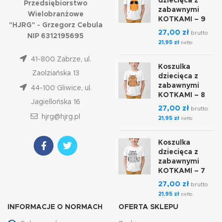
dziecięca z
Przedsiębiorstwo
zabawnymi
Wielobranżowe
KOTKAMI – 9
"HJRG" - Grzegorz Cebula
27,00
zł
brutto
NIP 6312195695
21,95
zł
netto
41-800 Zabrze, ul.
Koszulka
Zaolziańska 13
dziecięca z
zabawnymi
44-100 Gliwice, ul.
KOTKAMI – 8
Jagiellońska 16
27,00
zł
brutto
hjrg@hjrg.pl
21,95
zł
netto
Koszulka
dziecięca z
zabawnymi
KOTKAMI – 7
27,00
zł
brutto
21,95
zł
netto
INFORMACJE O NORMACH
OFERTA SKLEPU