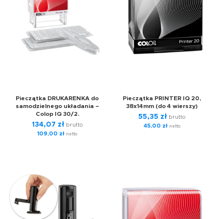
Pieczątka DRUKARENKA do
Pieczątka PRINTER IQ 20,
samodzielnego układania –
38x14mm (do 4 wierszy)
Colop IQ 30/2.
55,35
zł
brutto
134,07
zł
brutto
45,00
zł
netto
109,00
zł
netto