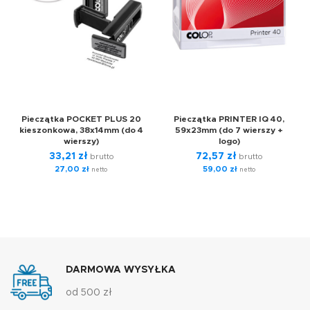
Pieczątka POCKET PLUS 20
Pieczątka PRINTER IQ 40,
kieszonkowa, 38x14mm (do 4
59x23mm (do 7 wierszy +
wierszy)
logo)
33,21
zł
72,57
zł
brutto
brutto
27,00
zł
59,00
zł
netto
netto
DARMOWA WYSYŁKA
od 500 zł