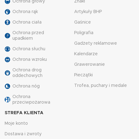
Ochrona głowy
Znaki
Ochrona rąk
Artykuły BHP
Ochrona ciała
Gaśnice
Ochrona przed
Poligrafia
upadkiem
Gadżety reklamowe
Ochrona słuchu
Kalendarze
Ochrona wzroku
Grawerowanie
Ochrona drog
Pieczątki
oddechowych
Trofea, puchary i medale
Ochrona nóg
Ochrona
przeciwpożarowa
STREFA KLIENTA
Moje konto
Dostawa i zwroty