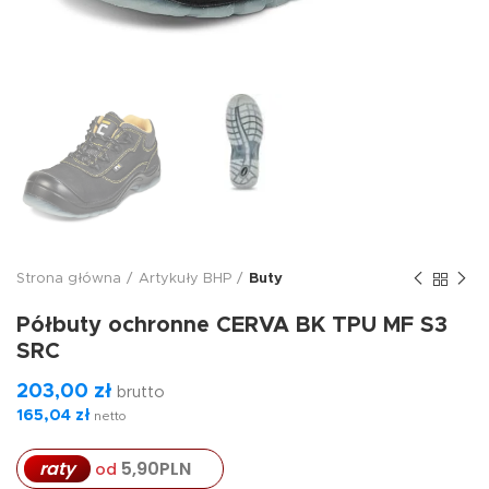
Strona główna
Artykuły BHP
Buty
Półbuty ochronne CERVA BK TPU MF S3
SRC
203,00
zł
brutto
165,04
zł
netto
5,90
PLN
raty
od