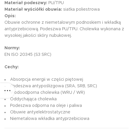
Materiał podeszwy:
PU/TPU
Materiał wyściółki obuwia:
siatka poliestrowa
Opis:
Obuwie ochronne z niemetalowym podnoskiem i wkładką
antyprzebiciową. Podeszwa PU/TPU. Cholewka wykonana z
wysokiej jakości skóry nubukowej.
Normy:
EN ISO 20345 (S3 SRC)
Cechy:
Absorpcja energii w części piętowej
Podeszwa antypoślizgowa (SRA, SRB, SRC)
Wodoodporna cholewka (WRU / WR)
Oddychająca cholewka
Podeszwa odporna na oleje i paliwa
Obuwie antyelektrostatyczne
Niemetalowa wkładka antyprzebiciowa