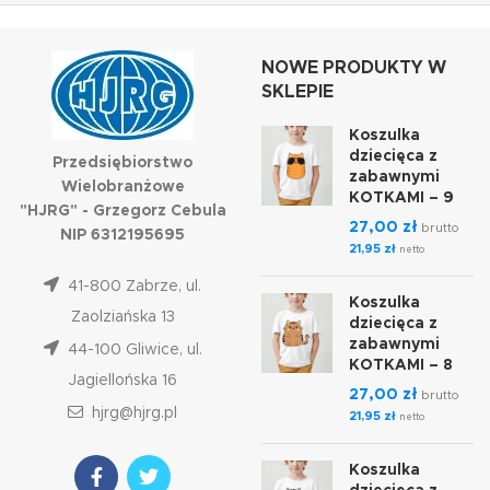
NOWE PRODUKTY W
SKLEPIE
Koszulka
dziecięca z
Przedsiębiorstwo
zabawnymi
Wielobranżowe
KOTKAMI – 9
"HJRG" - Grzegorz Cebula
27,00
zł
brutto
NIP 6312195695
21,95
zł
netto
41-800 Zabrze, ul.
Koszulka
Zaolziańska 13
dziecięca z
zabawnymi
44-100 Gliwice, ul.
KOTKAMI – 8
Jagiellońska 16
27,00
zł
brutto
hjrg@hjrg.pl
21,95
zł
netto
Koszulka