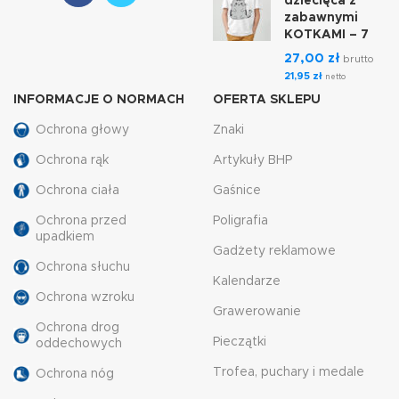
dziecięca z
zabawnymi
KOTKAMI – 7
27,00
zł
brutto
21,95
zł
netto
INFORMACJE O NORMACH
OFERTA SKLEPU
Ochrona głowy
Znaki
Ochrona rąk
Artykuły BHP
Ochrona ciała
Gaśnice
Ochrona przed
Poligrafia
upadkiem
Gadżety reklamowe
Ochrona słuchu
Kalendarze
Ochrona wzroku
Grawerowanie
Ochrona drog
Pieczątki
oddechowych
Trofea, puchary i medale
Ochrona nóg