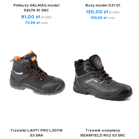
Półbuty GALMAG model
Buty model 021.01
561/N S1 SRC
130,00
zł
brutto
91,00
zł
brutto
105,69
zł
netto
73,98
zł
netto
Trzewiki LAHTI PRO L30118
Trzewik ocieplany
S3 SRA
BEARFIELD R02 S3 SRC