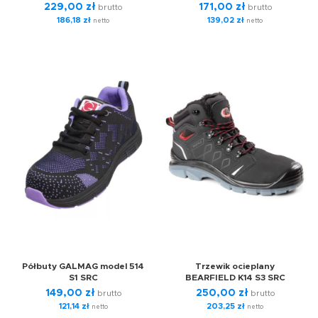
229,00
zł
171,00
zł
brutto
brutto
186,18
zł
139,02
zł
netto
netto
Półbuty GALMAG model 514
Trzewik ocieplany
S1 SRC
BEARFIELD K14 S3 SRC
149,00
zł
250,00
zł
brutto
brutto
121,14
zł
203,25
zł
netto
netto