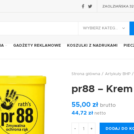
ZAOLZIAŃSKA 32 2
WYBIERZ KATEGORIĘ
IA
GADŻETY REKLAMOWE
KOSZULKI Z NADRUKAMI
PIEC
Strona główna
Artykuły BHP
pr88 – Krem 
55,00
zł
brutto
44,72
zł
netto
DODAJ DO K