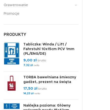
Grawerowanie
Promocje
PRODUKTY
Tabliczka: Winda / Lift /
Fahrstuhl 10x15cm PCV 1mm
(PL/ENG/DE)
9,00
zł
brutto
7,32
zł
netto
TORBA bawełniana śmieszny
gadżet, prezent na święta
17,50
zł
brutto
14,23
zł
netto
Naklejka pozioma: Główny