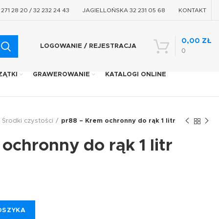
71 28 20 / 32 232 24 43
JAGIELLOŃSKA 32 231 05 68
KONTAKT
0,00
ZŁ
LOGOWANIE / REJESTRACJA
0
ZĄTKI
GRAWEROWANIE
KATALOGI ONLINE
Środki czystości
pr88 – Krem ochronny do rąk 1 litr
ochronny do rąk 1 litr
OSZYKA