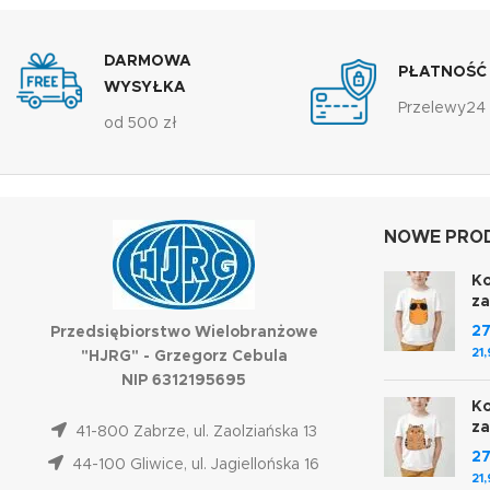
DARMOWA
PŁATNOŚĆ
WYSYŁKA
Przelewy24
od 500 zł
NOWE PROD
Ko
z
2
Przedsiębiorstwo Wielobranżowe
21
"HJRG" - Grzegorz Cebula
NIP 6312195695
Ko
z
41-800 Zabrze, ul. Zaolziańska 13
2
44-100 Gliwice, ul. Jagiellońska 16
21