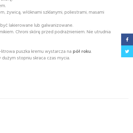
em.
jem, żywicą, włóknami szklanymi, poliestrami, masami
być lakierowane lub galwanizowane.
ikiem. Chroni skórę przed podrażnieniem. Nie utrudnia
Face
Twitt
-litrowa puszka kremu wystarcza na
pół roku
.
w dużym stopniu skraca czas mycia.