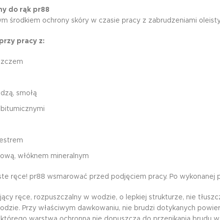
y do rąk pr88
ym środkiem ochrony skóry w czasie pracy z zabrudzeniami oleistym
przy pracy z:
uszczem
adzą, smołą
 bitumicznymi
iestrem
onową, włóknem mineralnym
ste ręce! pr88 wsmarować przed podjęciem pracy. Po wykonanej p
ący ręce, rozpuszczalny w wodzie, o lepkiej strukturze, nie tłusz
odzie. Przy właściwym dawkowaniu, nie brudzi dotykanych powierz
 którego warstwa ochronna nie dopuszcza do przenikania brudu w 