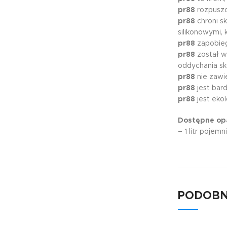
pr88
rozpuszc
pr88
chroni sk
silikonowymi, 
pr88
zapobieg
pr88
został w
oddychania sk
pr88
nie zawie
pr88
jest bar
pr88
jest eko
Dostępne op
– 1 litr pojemn
PODOBN