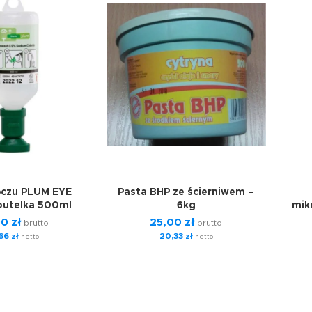
oczu PLUM EYE
Pasta BHP ze ścierniwem –
butelka 500ml
6kg
mik
00
zł
25,00
zł
brutto
brutto
,66
zł
20,33
zł
netto
netto