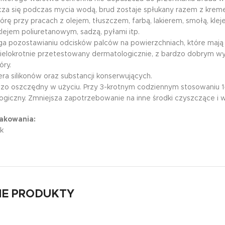
za się podczas mycia wodą, brud zostaje spłukany razem z krem
órę przy pracach z olejem, tłuszczem, farbą, lakierem, smołą, kle
klejem poliuretanowym, sadzą, pyłami itp.
a pozostawianiu odcisków palców na powierzchniach, które mają 
ielokrotnie przetestowany dermatologicznie, z bardzo dobrym wyn
óry.
ra silikonów oraz substancji konserwujących.
dzo oszczędny w użyciu. Przy 3-krotnym codziennym stosowaniu 1
logiczny. Zmniejsza zapotrzebowanie na inne środki czyszczące i 
akowania:
ik
E PRODUKTY