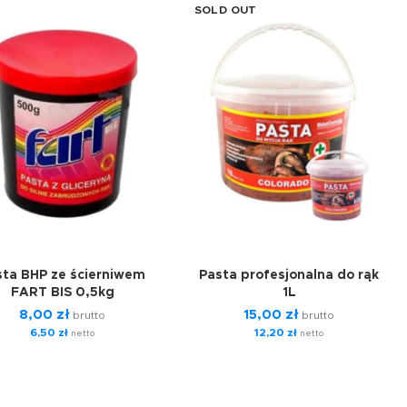
SOLD OUT
sta BHP ze ścierniwem
Pasta profesjonalna do rąk
FART BIS 0,5kg
1L
8,00
zł
15,00
zł
brutto
brutto
6,50
zł
12,20
zł
netto
netto