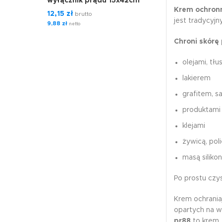
wyłącznik prądu 15x42cm
Krem ochronn
12,15
zł
brutto
jest tradycyjn
9,88
zł
netto
Chroni skórę 
olejami, tł
lakierem
grafitem, s
produktami
klejami
żywicą, pol
masą silik
Po prostu czy
Krem ochraniaj
opartych na w
pr88
to krem,