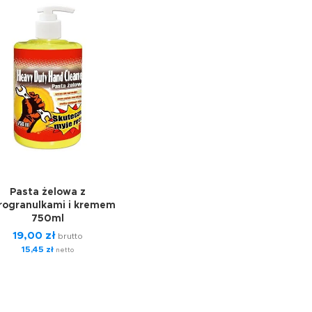
Pasta żelowa z
rogranulkami i kremem
750ml
19,00
zł
brutto
15,45
zł
netto