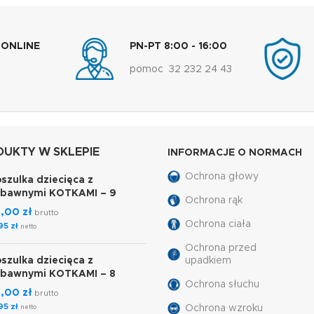
 ONLINE
PN-PT 8:00 - 16:00
pomoc 32 232 24 43
UKTY W SKLEPIE
INFORMACJE O NORMACH
Ochrona głowy
szulka dziecięca z
abawnymi KOTKAMI – 9
Ochrona rąk
7,00
zł
brutto
Ochrona ciała
,95
zł
netto
Ochrona przed
szulka dziecięca z
upadkiem
abawnymi KOTKAMI – 8
Ochrona słuchu
7,00
zł
brutto
,95
zł
Ochrona wzroku
netto