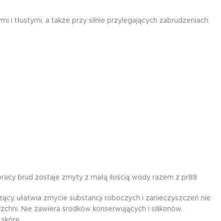
i i tłustymi, a także przy silnie przylegających zabrudzeniach.
racy brud zostaje zmyty z małą ilością wody razem z pr88
czący, ułatwia zmycie substancji roboczych i zanieczyszczeń nie
chni. Nie zawiera środków konserwujących i silikonów.
skórę.