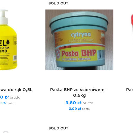
SOLD OUT
owa do rąk 0,5L
Pasta BHP ze ścierniwem –
Pa
0,5kg
00
zł
brutto
3,80
zł
13
zł
brutto
netto
3,09
zł
netto
SOLD OUT