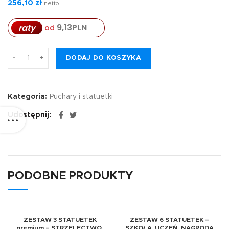
256,10
zł
netto
9,13
PLN
raty
od
DODAJ DO KOSZYKA
Kategoria:
Puchary i statuetki
Udostępnij
PODOBNE PRODUKTY
ZESTAW 3 STATUETEK
ZESTAW 6 STATUETEK –
premium – STRZELECTWO,
SZKOŁA, UCZEŃ, NAGRODA