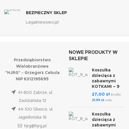
BEZPIECZNY SKLEP
Legalniewsieci.pl
NOWE PRODUKTY W
SKLEPIE
Przedsiębiorstwo
Wielobranżowe
Koszulka
"HJRG" - Grzegorz Cebula
dziecięca z
NIP 6312195695
zabawnymi
KOTKAMI – 9
41-800 Zabrze, ul.
27,00
zł
brutto
21,95
zł
Zaolziańska 13
netto
44-100 Gliwice, ul.
Koszulka
Jagiellońska 16
dziecięca z
zabawnymi
hjrg@hjrg.pl