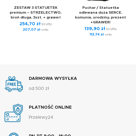
ZESTAW 3 STATUETEK
Puchar / Statuetka
premium – STRZELECTWO,
odlewana duża SERCE,
broń długa, 3szt. + grawer!
komunia, urodziny, prezent
+GRAWER!
254,70
zł
brutto
139,90
zł
brutto
207,07
zł
netto
113,74
zł
netto
DARMOWA WYSYŁKA
od 500 zł
PŁATNOŚĆ ONLINE
Przelewy24