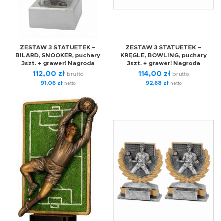
ZESTAW 3 STATUETEK –
ZESTAW 3 STATUETEK –
BILARD, SNOOKER, puchary
KRĘGLE, BOWLING, puchary
3szt. + grawer! Nagroda
3szt. + grawer! Nagroda
112,00
zł
114,00
zł
brutto
brutto
91,06
zł
92,68
zł
netto
netto