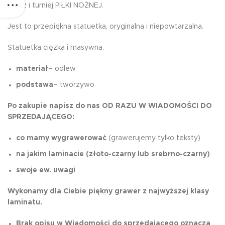
mecz i turniej PIŁKI NOŻNEJ.
Jest to przepiękna statuetka, oryginalna i niepowtarzalna.
Statuetka ciężka i masywna.
materiał
– odlew
podstawa
– tworzywo
Po zakupie napisz do nas OD RAZU
W WIADOMOŚCI DO
SPRZEDAJĄCEGO:
co mamy wygrawerować
(grawerujemy tylko teksty)
na jakim laminacie (złoto-czarny lub srebrno-czarny)
swoje ew. uwagi
Wykonamy dla Ciebie piękny grawer z najwyższej klasy
laminatu.
Brak opisu w Wiadomości do sprzedającego oznacza