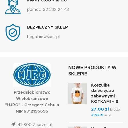
PN-PT 8:00 - 16:00
pomoc 32 232 24 43
BEZPIECZNY SKLEP
Legalniewsieci.pl
NOWE PRODUKTY W
SKLEPIE
Koszulka
dziecięca z
Przedsiębiorstwo
zabawnymi
Wielobranżowe
KOTKAMI – 9
"HJRG" - Grzegorz Cebula
27,00
zł
brutto
NIP 6312195695
21,95
zł
netto
41-800 Zabrze, ul.