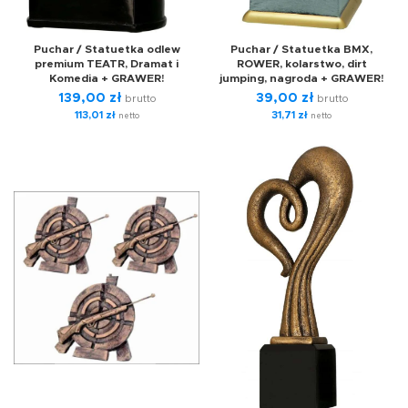
Puchar / Statuetka odlew
Puchar / Statuetka BMX,
premium TEATR, Dramat i
ROWER, kolarstwo, dirt
Komedia + GRAWER!
jumping, nagroda + GRAWER!
139,00
zł
39,00
zł
brutto
brutto
113,01
zł
31,71
zł
netto
netto