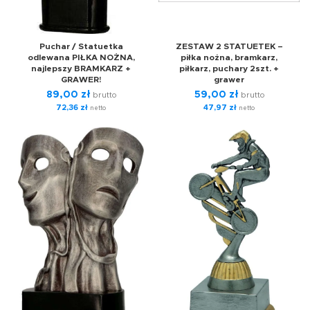
Puchar / Statuetka
ZESTAW 2 STATUETEK –
odlewana PIŁKA NOŻNA,
piłka nożna, bramkarz,
najlepszy BRAMKARZ +
piłkarz, puchary 2szt. +
GRAWER!
grawer
89,00
zł
59,00
zł
brutto
brutto
72,36
zł
47,97
zł
netto
netto