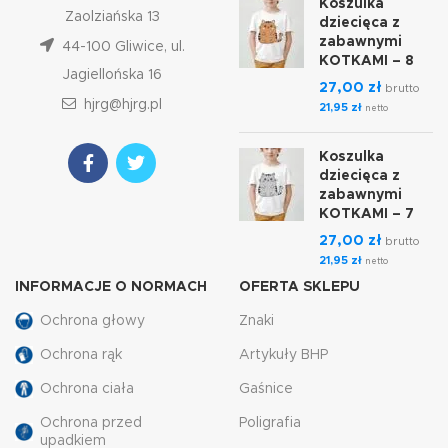
Koszulka
Zaolziańska 13
dziecięca z
zabawnymi
44-100 Gliwice, ul.
KOTKAMI – 8
Jagiellońska 16
27,00
zł
brutto
hjrg@hjrg.pl
21,95
zł
netto
Koszulka
dziecięca z
zabawnymi
KOTKAMI – 7
27,00
zł
brutto
21,95
zł
netto
INFORMACJE O NORMACH
OFERTA SKLEPU
Ochrona głowy
Znaki
Ochrona rąk
Artykuły BHP
Ochrona ciała
Gaśnice
Ochrona przed
Poligrafia
upadkiem