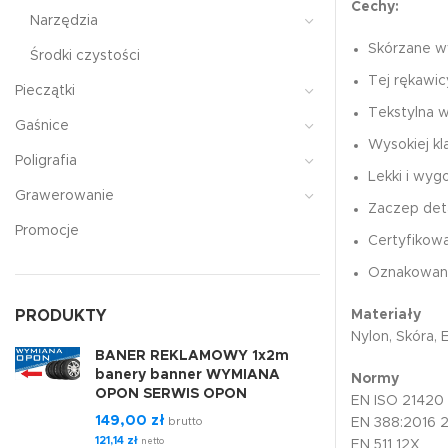
Cechy:
Narzędzia
Skórzane w
Środki czystości
Tej rękawi
Pieczątki
Tekstylna w
Gaśnice
Wysokiej kl
Poligrafia
Lekki i wyg
Grawerowanie
Zaczep deta
Promocje
Certyfikow
Oznakowan
PRODUKTY
Materiały
Nylon, Skóra, 
BANER REKLAMOWY 1x2m
banery banner WYMIANA
Normy
OPON SERWIS OPON
EN ISO 21420
149,00
zł
brutto
EN 388:2016 
121,14
zł
netto
EN 511 12X