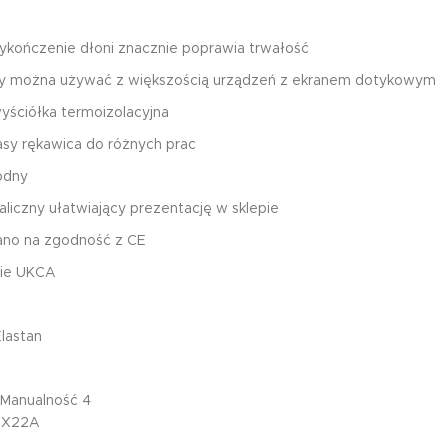
ykończenie dłoni znacznie poprawia trwałość
cy można używać z większością urządzeń z ekranem dotykowym
yściółka termoizolacyjna
asy rękawica do różnych prac
odny
liczny ułatwiający prezentację w sklepie
ano na zgodność z CE
ie UKCA
Elastan
 Manualność 4
2X22A