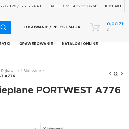
71 28 20 / 32 232 24 43
JAGIELLOŃSKA 32 231 05 68
KONTAKT
0,00
ZŁ
LOGOWANIE / REJESTRACJA
0
ZĄTKI
GRAWEROWANIE
KATALOGI ONLINE
Rękawice
Skórzane
ST A776
cieplane PORTWEST A776
Wyczyść