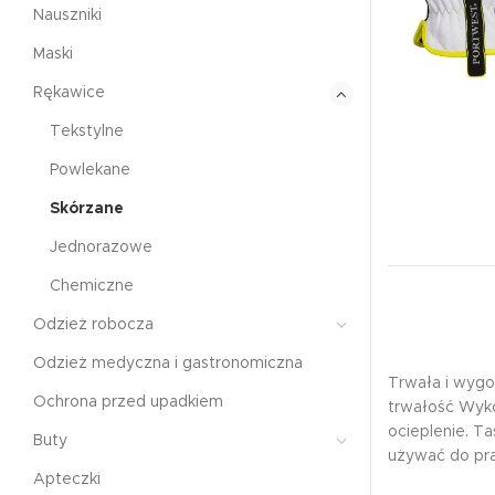
Nauszniki
Maski
Rękawice
Tekstylne
Powlekane
Skórzane
Jednorazowe
Chemiczne
Odzież robocza
Odzież medyczna i gastronomiczna
Trwała i wygo
Ochrona przed upadkiem
trwałość Wyko
ocieplenie. T
Buty
używać do pra
Apteczki