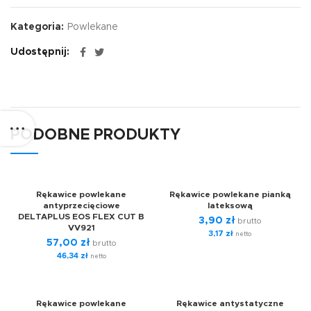
Kategoria:
Powlekane
Udostępnij
PODOBNE PRODUKTY
Rękawice powlekane
Rękawice powlekane pianką
antyprzecięciowe
lateksową
DELTAPLUS EOS FLEX CUT B
3,90
zł
brutto
VV921
3,17
zł
netto
57,00
zł
brutto
46,34
zł
netto
SOLD OUT
Rękawice powlekane
Rękawice antystatyczne