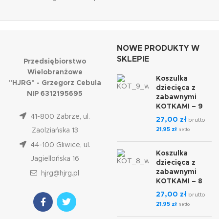
NOWE PRODUKTY W
SKLEPIE
Przedsiębiorstwo
Wielobranżowe
Koszulka
"HJRG" - Grzegorz Cebula
dziecięca z
NIP 6312195695
zabawnymi
KOTKAMI – 9
41-800 Zabrze, ul.
27,00
zł
brutto
21,95
zł
Zaolziańska 13
netto
44-100 Gliwice, ul.
Koszulka
Jagiellońska 16
dziecięca z
zabawnymi
hjrg@hjrg.pl
KOTKAMI – 8
27,00
zł
brutto
21,95
zł
netto