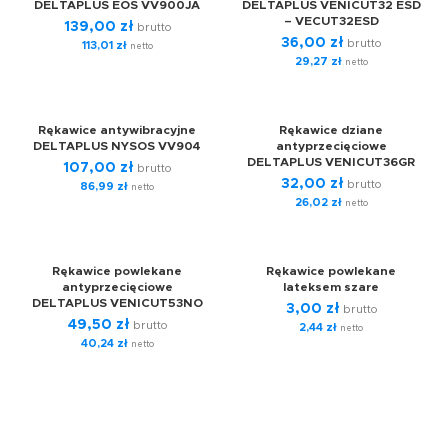
DELTAPLUS EOS VV900JA
DELTAPLUS VENICUT32 ESD
– VECUT32ESD
139,00
zł
brutto
36,00
zł
brutto
113,01
zł
netto
29,27
zł
netto
Rękawice antywibracyjne
Rękawice dziane
DELTAPLUS NYSOS VV904
antyprzecięciowe
DELTAPLUS VENICUT36GR
107,00
zł
brutto
32,00
zł
brutto
86,99
zł
netto
26,02
zł
netto
Rękawice powlekane
Rękawice powlekane
antyprzecięciowe
lateksem szare
DELTAPLUS VENICUT53NO
3,00
zł
brutto
49,50
zł
brutto
2,44
zł
netto
40,24
zł
netto