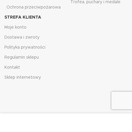
Trofea, puchary i medale
Ochrona przeciwpożarowa
STREFA KLIENTA
Moje konto
Dostawa i zwroty
Polityka prywatności
Regulamin sklepu
Kontakt
Sklep internetowy
Używamy plików cookie, aby poprawić komfort
HJRG
2023
korzystania z naszej witryny. Przeglądając tę ​​stronę,