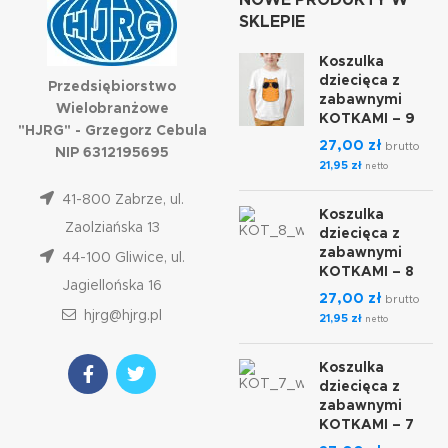
NOWE PRODUKTY W
SKLEPIE
Koszulka
dziecięca z
Przedsiębiorstwo
zabawnymi
Wielobranżowe
KOTKAMI – 9
"HJRG" - Grzegorz Cebula
27,00
zł
brutto
NIP 6312195695
21,95
zł
netto
41-800 Zabrze, ul.
Koszulka
Zaolziańska 13
dziecięca z
zabawnymi
44-100 Gliwice, ul.
KOTKAMI – 8
Jagiellońska 16
27,00
zł
brutto
hjrg@hjrg.pl
21,95
zł
netto
Koszulka
dziecięca z
zabawnymi
KOTKAMI – 7