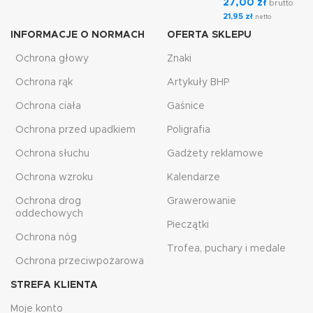
27,00
zł
brutto
21,95
zł
netto
INFORMACJE O NORMACH
OFERTA SKLEPU
Ochrona głowy
Znaki
Ochrona rąk
Artykuły BHP
Ochrona ciała
Gaśnice
Ochrona przed upadkiem
Poligrafia
Ochrona słuchu
Gadżety reklamowe
Ochrona wzroku
Kalendarze
Ochrona drog
Grawerowanie
oddechowych
Pieczątki
Ochrona nóg
Trofea, puchary i medale
Ochrona przeciwpożarowa
STREFA KLIENTA
Moje konto