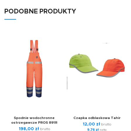
PODOBNE PRODUKTY
Spodnie wodochronne
Czapka odblaskowa Tahir
ostrzegawcze PROS 891R
12,00
zł
brutto
198,00
zł
brutto
9,76
zł
netto