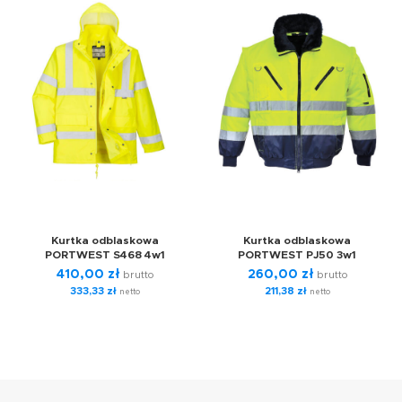
Kurtka odblaskowa
Kurtka odblaskowa
PORTWEST S468 4w1
PORTWEST PJ50 3w1
410,00
zł
260,00
zł
brutto
brutto
333,33
zł
211,38
zł
netto
netto