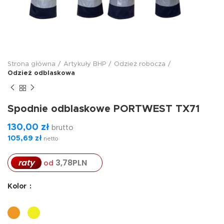
Strona główna
Artykuły BHP
Odzież robocza
Odzież odblaskowa
Spodnie odblaskowe PORTWEST TX71
130,00
zł
brutto
105,69
zł
netto
3,78
PLN
raty
od
Kolor