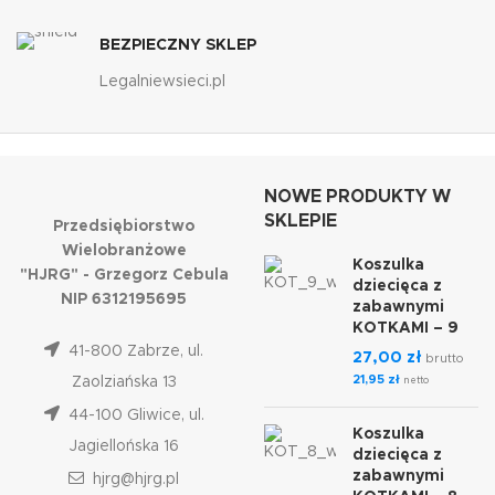
BEZPIECZNY SKLEP
Legalniewsieci.pl
NOWE PRODUKTY W
SKLEPIE
Przedsiębiorstwo
Wielobranżowe
Koszulka
"HJRG" - Grzegorz Cebula
dziecięca z
NIP 6312195695
zabawnymi
KOTKAMI – 9
41-800 Zabrze, ul.
27,00
zł
brutto
21,95
zł
Zaolziańska 13
netto
44-100 Gliwice, ul.
Koszulka
Jagiellońska 16
dziecięca z
zabawnymi
hjrg@hjrg.pl