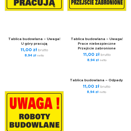
Tablica budowlana – Uwaga!
Tablica budowlana – Uwaga!
U góry pracują
Prace niebezpieczne
Przejście zabronione
11,00
zł
brutto
11,00
zł
brutto
8,94
zł
netto
8,94
zł
netto
Tablica budowlana – Odpady
11,00
zł
brutto
8,94
zł
netto