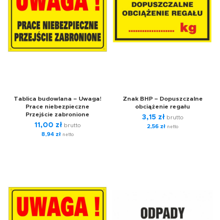
Tablica budowlana – Uwaga!
Znak BHP – Dopuszczalne
Prace niebezpieczne
obciążenie regału
Przejście zabronione
3,15
zł
brutto
11,00
zł
brutto
2,56
zł
netto
8,94
zł
netto