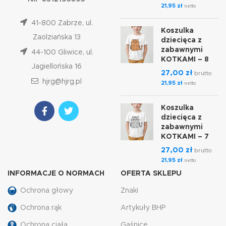
21,95
zł
netto
41-800 Zabrze, ul.
Koszulka
Zaolziańska 13
dziecięca z
zabawnymi
44-100 Gliwice, ul.
KOTKAMI – 8
Jagiellońska 16
27,00
zł
brutto
hjrg@hjrg.pl
21,95
zł
netto
Koszulka
dziecięca z
zabawnymi
KOTKAMI – 7
27,00
zł
brutto
21,95
zł
netto
INFORMACJE O NORMACH
OFERTA SKLEPU
Ochrona głowy
Znaki
Ochrona rąk
Artykuły BHP
Ochrona ciała
Gaśnice