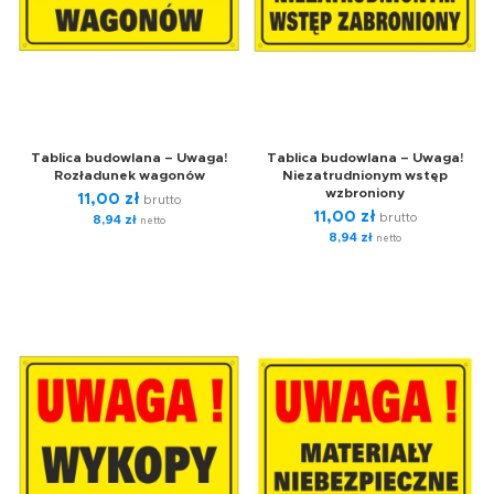
Tablica budowlana – Uwaga!
Tablica budowlana – Uwaga!
Rozładunek wagonów
Niezatrudnionym wstęp
wzbroniony
11,00
zł
brutto
11,00
zł
brutto
8,94
zł
netto
8,94
zł
netto