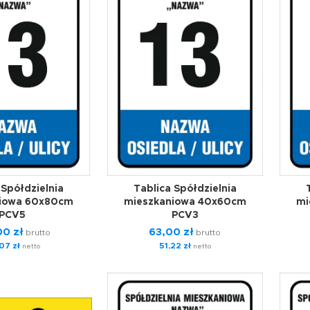
 Spółdzielnia
Tablica Spółdzielnia
niowa 60x80cm
mieszkaniowa 40x60cm
mi
PCV5
PCV3
,00
zł
63,00
zł
brutto
brutto
,07
zł
51,22
zł
netto
netto