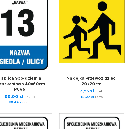
Tablica Spółdzielnia
Naklejka Przewóz dzieci
eszkaniowa 40x60cm
20x20cm
PCV5
17,55
zł
brutto
99,00
zł
brutto
14,27
zł
netto
80,49
zł
netto