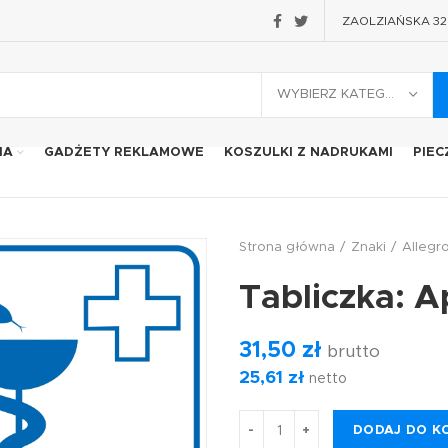
ZAOLZIAŃSKA 32 2
WYBIERZ KATEGORIĘ
IA
GADŻETY REKLAMOWE
KOSZULKI Z NADRUKAMI
PIEC
Strona główna
Znaki
Allegr
Tabliczka:
31,50
zł
brutto
25,61
zł
netto
DODAJ DO K