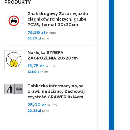
PRODUKTY
Znak drogowy Zakaz wjazdu
ciągników rolniczych, grube
PCV5, format 30x30cm
76,50
zł
brutto
62,20
zł
netto
Naklejka STREFA
ZAGROŻENIA 20x20cm
15,75
zł
brutto
12,80
zł
netto
Tabliczka informacyjna,na
drzwi, na ścianę, Zachowaj
czystość,GRAWER 8x14cm
25,00
zł
brutto
20,33
zł
netto