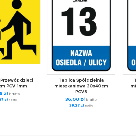
 Przewóz dzieci
Tablica Spółdzielnia
cm PCV 1mm
mieszkaniowa 30x40cm
mi
PCV3
55
zł
brutto
36,00
zł
,27
zł
brutto
netto
29,27
zł
netto