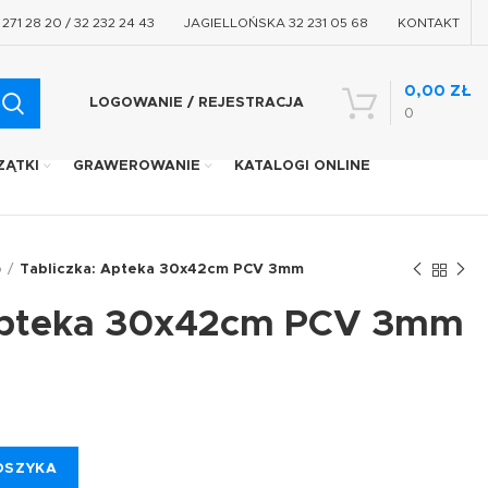
71 28 20 / 32 232 24 43
JAGIELLOŃSKA 32 231 05 68
KONTAKT
0,00
ZŁ
LOGOWANIE / REJESTRACJA
0
ZĄTKI
GRAWEROWANIE
KATALOGI ONLINE
o
Tabliczka: Apteka 30x42cm PCV 3mm
 Apteka 30x42cm PCV 3mm
OSZYKA