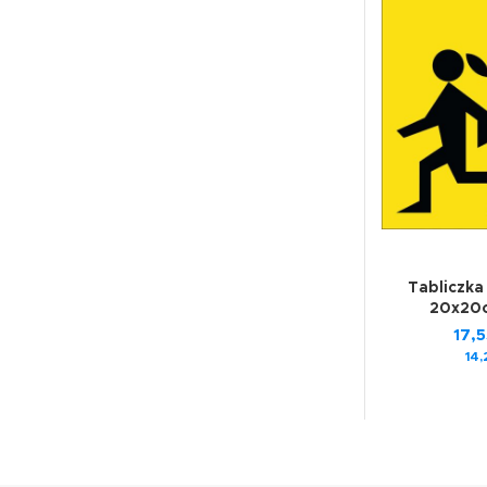
Tabliczka
20x20
17,
14