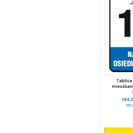
Tablica
mieszka
144
117