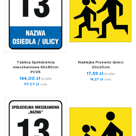
Tablica Spółdzielnia
Naklejka Przewóz dzieci
mieszkaniowa 60x80cm
20x20cm
PCV5
17,55
zł
brutto
144,00
zł
brutto
14,27
zł
netto
117,07
zł
netto