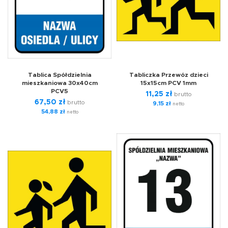
Tablica Spółdzielnia
Tabliczka Przewóz dzieci
mieszkaniowa 30x40cm
15x15cm PCV 1mm
PCV5
11,25
zł
brutto
67,50
zł
brutto
9,15
zł
netto
54,88
zł
netto