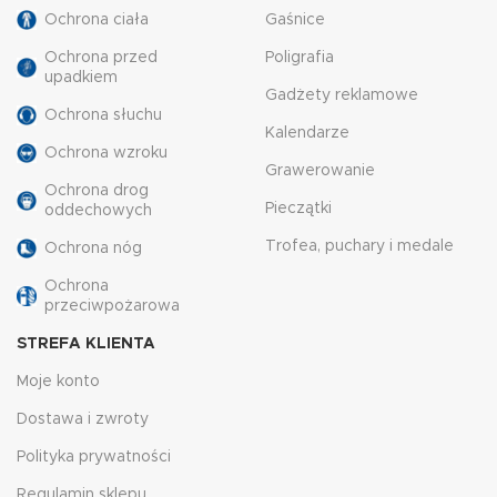
Ochrona ciała
Gaśnice
Ochrona przed
Poligrafia
upadkiem
Gadżety reklamowe
Ochrona słuchu
Kalendarze
Ochrona wzroku
Grawerowanie
Ochrona drog
Pieczątki
oddechowych
Trofea, puchary i medale
Ochrona nóg
Ochrona
przeciwpożarowa
STREFA KLIENTA
Moje konto
Dostawa i zwroty
Polityka prywatności
Regulamin sklepu