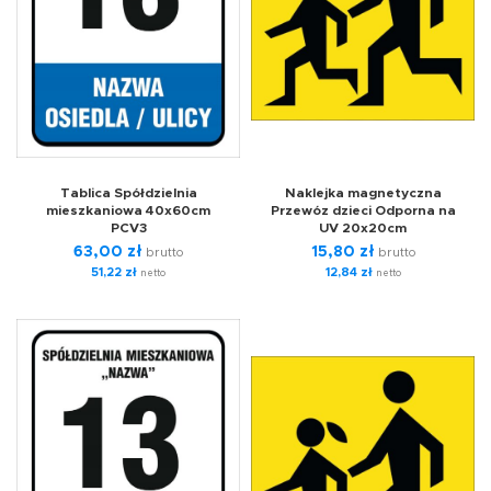
Tablica Spółdzielnia
Naklejka magnetyczna
mieszkaniowa 40x60cm
Przewóz dzieci Odporna na
PCV3
UV 20x20cm
63,00
zł
15,80
zł
brutto
brutto
51,22
zł
12,84
zł
netto
netto