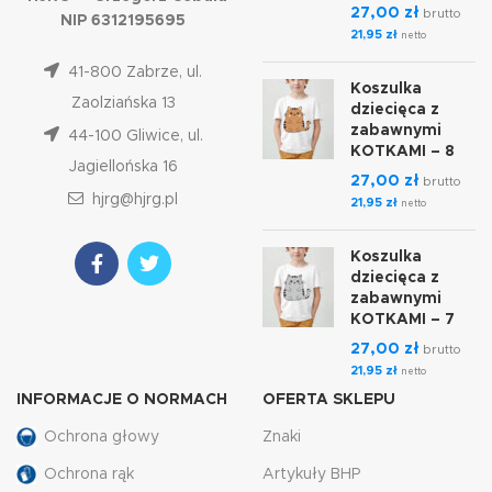
27,00
zł
brutto
NIP 6312195695
21,95
zł
netto
41-800 Zabrze, ul.
Koszulka
Zaolziańska 13
dziecięca z
zabawnymi
44-100 Gliwice, ul.
KOTKAMI – 8
Jagiellońska 16
27,00
zł
brutto
hjrg@hjrg.pl
21,95
zł
netto
Koszulka
dziecięca z
zabawnymi
KOTKAMI – 7
27,00
zł
brutto
21,95
zł
netto
INFORMACJE O NORMACH
OFERTA SKLEPU
Ochrona głowy
Znaki
Ochrona rąk
Artykuły BHP